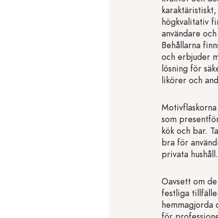
karaktäristiskt
högkvalitativ 
användare och 
Behållarna finn
och erbjuder me
lösning för säk
likörer och an
Motivflaskorna 
som presentför
kök och bar. T
bra för använd
privata hushåll.
Oavsett om de
festliga tillfäl
hemmagjorda dr
för profession