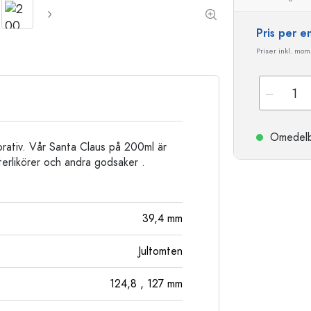
Stengodsflaskor
Aluminiumflaskor
Pris per 
Priser inkl. moms
Omedelbar
korativ. Vår Santa Claus på 200ml är
terlikörer och andra godsaker .
39,4
mm
Jultomten
124,8
, 127
mm