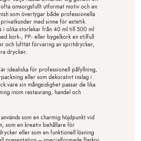
, ofta omsorgsfullt utformat motiv och en
finish som övertygar både professionella
privatkunder med sinne för estetik.
s i olika storlekar från 40 ml till 500 ml
d kork-, PP- eller bygelkork en stilfull
er och lufttät förvaring av spritdrycker,
dra drycker.
är idealiska för professionell påfyllning,
packning eller som dekorativt inslag i
ack vare sin mångsidighet passar de lika
ning inom restaurang, handel och
 används som en charmig höjdpunkt vid
len, som en kreativ behållare för
ycker eller som en funktionell lösning
ell presentation – specialformade flaskor