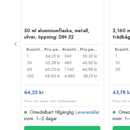
50 ml aluminiumflaska, metall,
2,160 m
P 28
silver, öppning: DIN 32
trådbåg
Pris per styck
Kvantitet
Pris per styck
Kvantitet
Pris per styck
Kva
,72 kr
1
64,25 kr
240
50,35 kr
1
29 kr
20
62,28 kr
480
46,85 kr
10
,85 kr
60
60,53 kr
1.740
44,98 kr
50
,53 kr
120
59,00 kr
6.880
38,75 kr
64,25 kr
43,78 k
Priser inkl. moms, exkl. fraktkostnader
Priser inkl.
nsklar
Omedelbart tillgänglig.
Leveransklar
Omedel
inom: 1–2 dagar
inom: 1