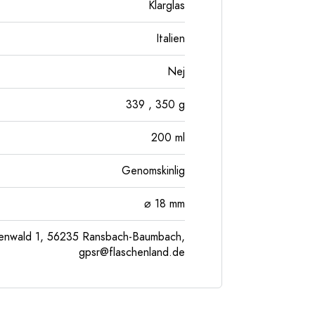
Klarglas
Italien
Nej
339
, 350
g
200
ml
Genomskinlig
⌀ 18 mm
enwald 1, 56235 Ransbach-Baumbach,
gpsr@flaschenland.de