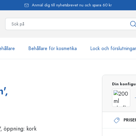
Anmäl dig till nyhetsbrevet nu och spara 60 kr
ehållare
Behållare för kosmetika
Lock och förslutninga
mer än 2 500 produkter
Din konfigu
',
Estal-flaskor
PRIS
Dispenserflaskor
Airless dispenser
Sprayflaskor
Roll on-flaskor