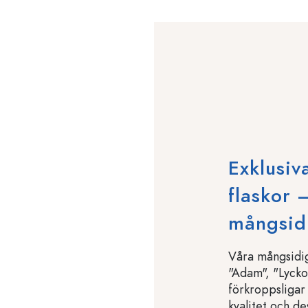
Exklusiv
flaskor 
mångsidi
Våra mångsidig
"Adam", "Lyck
förkroppsligar 
kvalitet och de