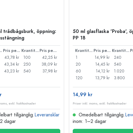
l trådbågsburk, öppning:
50 ml glasflaska 'Proba', 
sstängning
PP 18
ntitet
Pris per styck
Kvantitet
Pris per styck
Kvantitet
Pris per styck
Kvantitet
43,78 kr
100
42,25 kr
1
14,99 kr
240
43,34 kr
250
38,09 kr
20
14,45 kr
540
43,23 kr
540
37,98 kr
60
14,12 kr
1.020
120
13,79 kr
3.800
r
14,99 kr
 moms, exkl. fraktkostnader
Priser inkl. moms, exkl. fraktkostnader
bart tillgänglig.
Leveransklar
Omedelbart tillgänglig.
Lev
–2 dagar
inom: 1–2 dagar