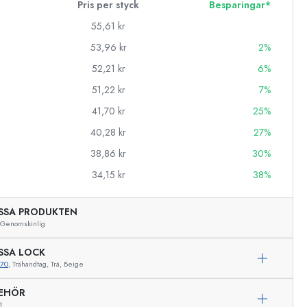
Pris per styck
Besparingar*
55,61 kr
53,96 kr
2%
52,21 kr
6%
51,22 kr
7%
41,70 kr
25%
40,28 kr
27%
38,86 kr
30%
34,15 kr
38%
SSA PRODUKTEN
Genomskinlig
SSA LOCK
470
, Trähandtag, Trä, Beige
Exemplarisk representation
BEHÖR
t