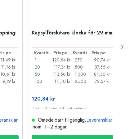
öppning:
Kapsylförslutare klocka för 29 mm
500 m
Carré
38 m
Pris per styck
Kvantitet
Pris per styck
Kvantitet
Pris per styck
11,49 kr
1
120,84 kr
250
90,74 kr
1
11,16 kr
20
117,34 kr
500
87,56 kr
24
10,61 kr
50
113,50 kr
1.000
84,50 kr
72
9,19 kr
100
111,10 kr
2.500
72,57 kr
120
120,84 kr
15,76
Priser inkl. moms, exkl. fraktkostnader
Priser i
eransklar
Omedelbart tillgänglig.
Leveransklar
Ome
inom: 1–2 dagar
inom: