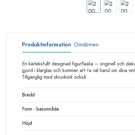
Glasflaskor
Plastflaskor
Produktinformation
Omdömen
En kärleksfullt designad figurflaska – originell och de
gjord i klarglas och kommer att ta väl hand om dina vin
Tillgänglig med skruvkork också..
Bredd
Form - basområde
Höjd