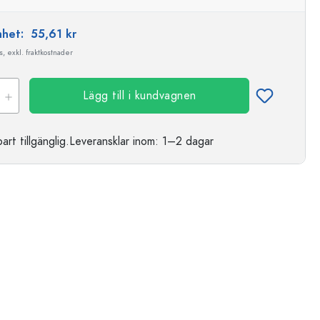
enhet:
55,61 kr
, exkl. fraktkostnader
Lägg till i kundvagnen
t tillgänglig.
Leveransklar
inom: 1–2 dagar