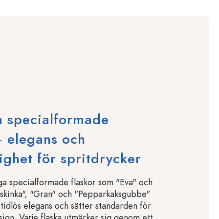
a specialformade
– elegans och
ghet för spritdrycker
a specialformade flaskor som "Eva" och
oskinka", "Gran" och "Pepparkaksgubbe"
tidlös elegans och sätter standarden för
sign. Varje flaska utmärker sig genom ett