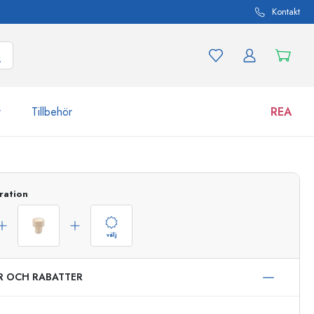
Kontakt
r
Tillbehör
REA
 och produktvarianter
Burkar
ration
Upptäck nu
Handla nu
välj
ER OCH RABATTER