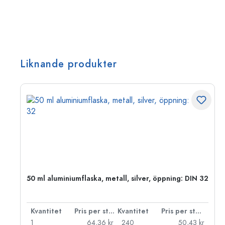
Liknande produkter
50 ml aluminiumflaska, metall, silver, öppning: DIN 32
 styck
Kvantitet
Pris per styck
Kvantitet
Pris per styck
kr
1
64,36 kr
240
50,43 kr