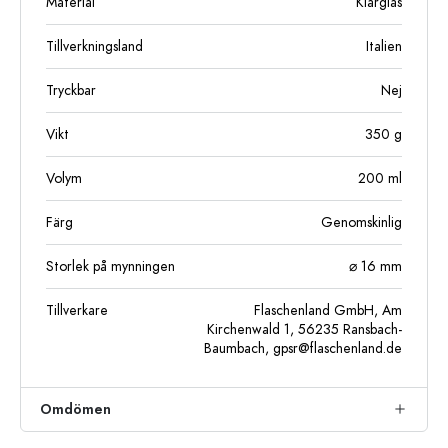
Material
Klarglas
Tillverkningsland
Italien
Tryckbar
Nej
Vikt
350
g
Volym
200
ml
Färg
Genomskinlig
Storlek på mynningen
⌀ 16 mm
Tillverkare
Flaschenland GmbH, Am
Kirchenwald 1, 56235 Ransbach-
Baumbach,
gpsr@flaschenland.de
Omdömen