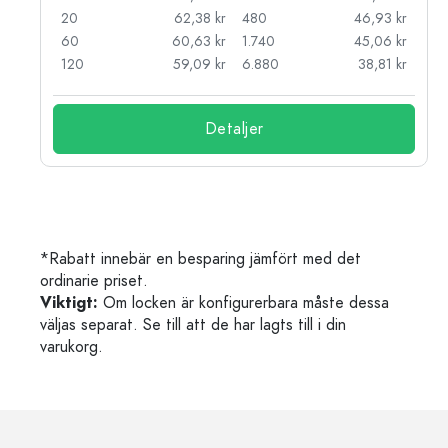
kr
20
62,38 kr
480
46,93 kr
kr
60
60,63 kr
1.740
45,06 kr
kr
120
59,09 kr
6.880
38,81 kr
Detaljer
*Rabatt innebär en besparing jämfört med det
ordinarie priset.
Viktigt:
Om locken är konfigurerbara måste dessa
väljas separat. Se till att de har lagts till i din
varukorg.