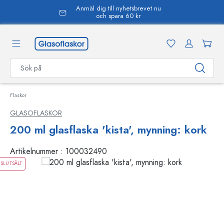
Anmäl dig till nyhetsbrevet nu
uvudinnehåll
och spara 60 kr
Flaskor
GLASOFLASKOR
200 ml glasflaska 'kista', mynning: kork
Artikelnummer :
100032490
SLUTSÅLT