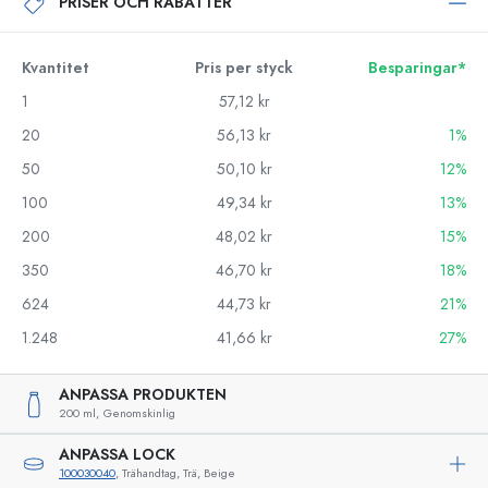
PRISER OCH RABATTER
Kvantitet
Pris per styck
Besparingar*
1
57,12 kr
20
56,13 kr
1%
50
50,10 kr
12%
100
49,34 kr
13%
200
48,02 kr
15%
350
46,70 kr
18%
624
44,73 kr
21%
1.248
41,66 kr
27%
ANPASSA PRODUKTEN
200 ml,
Genomskinlig
ANPASSA LOCK
100030040
, Trähandtag, Trä, Beige