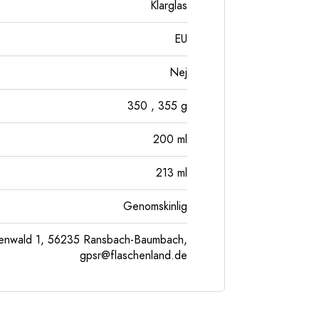
Klarglas
EU
Nej
350
, 355
g
200
ml
213
ml
Genomskinlig
enwald 1, 56235 Ransbach-Baumbach,
gpsr@flaschenland.de