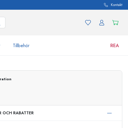
Kontakt
r
Tillbehör
REA
 och produktvarianter
Burkar
ration
Upptäck nu
Handla nu
ER OCH RABATTER