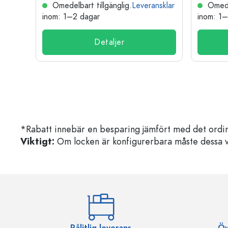
nsklar
Omedelbart tillgänglig.
Leveransklar
Omedel
inom: 1–2 dagar
inom: 1
Detaljer
*Rabatt innebär en besparing jämfört med det ordin
Viktigt:
Om locken är konfigurerbara måste dessa välja