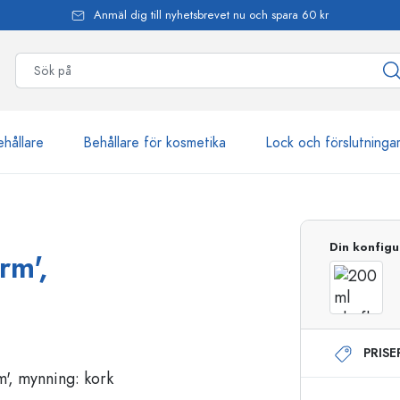
Anmäl dig till nyhetsbrevet nu och spara 60 kr
ehållare
Behållare för kosmetika
Lock och förslutninga
mer än 2 500 produkter
Din konfigu
rm',
Estal-flaskor
PRIS
Dispenserflaskor
Airless dispenser
Sprayflaskor
Roll on-flaskor