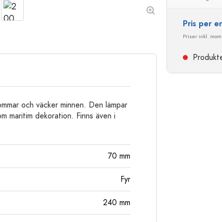
Stengodsflaskor
Aluminiumflaskor
Pris per 
Priser inkl. moms
Produkten
ar sommar och väcker minnen. Den lämpar
m maritim dekoration. Finns även i
70
mm
Fyr
240
mm