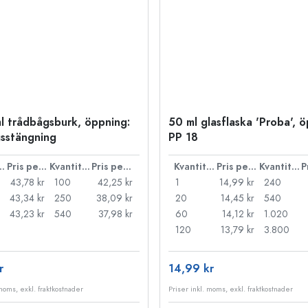
l trådbågsburk, öppning:
50 ml glasflaska 'Proba', 
sstängning
PP 18
ntitet
Pris per styck
Kvantitet
Pris per styck
Kvantitet
Pris per styck
Kvantitet
43,78 kr
100
42,25 kr
1
14,99 kr
240
43,34 kr
250
38,09 kr
20
14,45 kr
540
43,23 kr
540
37,98 kr
60
14,12 kr
1.020
120
13,79 kr
3.800
r
14,99 kr
 moms, exkl. fraktkostnader
Priser inkl. moms, exkl. fraktkostnader