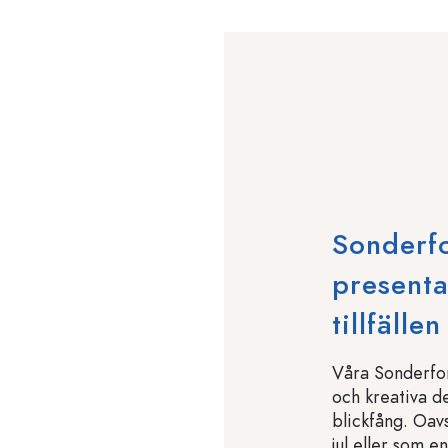
Sonderfo
presenta
tillfällen
Våra Sonderfor
och kreativa d
blickfång. Oavs
jul eller som e