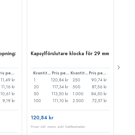
öppning:
Kapsylförslutare klocka för 29 mm
500 m
Carré
38 m
Pris per styck
Kvantitet
Pris per styck
Kvantitet
Pris per styck
11,49 kr
1
120,84 kr
250
90,74 kr
1
11,16 kr
20
117,34 kr
500
87,56 kr
24
10,61 kr
50
113,50 kr
1.000
84,50 kr
72
9,19 kr
100
111,10 kr
2.500
72,57 kr
120
120,84 kr
15,76
Priser inkl. moms, exkl. fraktkostnader
Priser i