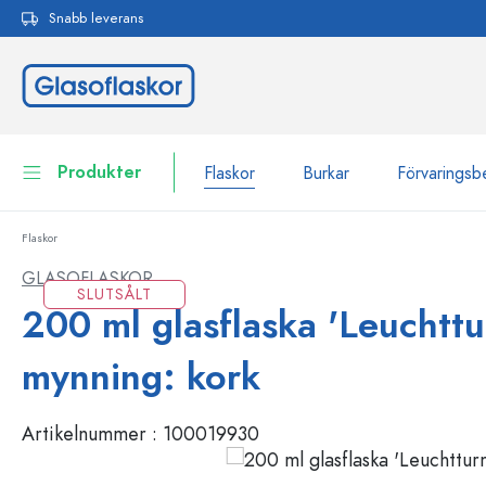
Snabb leverans
 sökning
Hoppa till huvudnavigering
Produkter
Flaskor
Burkar
Förvaringsb
Flaskor
Flaskor
Till kategori Flaskor
GLASOFLASKOR
SLUTSÅLT
Burkar
200 ml glasflaska 'Leuchttu
Flaskor efter märke
WECK-flaskor
Förvaringsbehållare
mynning: kork
Porslin
Flaskor efter funktion
Artikelnummer :
100019930
Flaskor med pipett
Behållare för kosmetika
Flaskor med patentkork