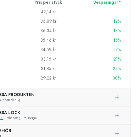
Pris per styck
Besparingar*
42,14 kr
36,89 kr
12%
36,34 kr
13%
35,46 kr
15%
34,59 kr
17%
33,16 kr
21%
31,85 kr
24%
29,22 kr
30%
SSA PRODUKTEN
Genomskinlig
SSA LOCK
10
, Trähandtag, Trä, Beige
Exemplarisk representation
BEHÖR
t