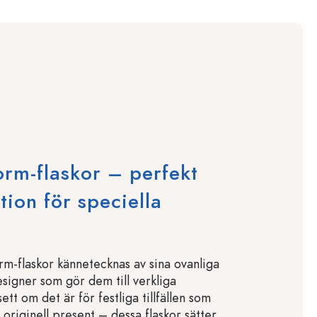
rm-flaskor – perfekt
tion för speciella
m-flaskor kännetecknas av sina ovanliga
esigner som gör dem till verkliga
ett om det är för festliga tillfällen som
n originell present – dessa flaskor sätter