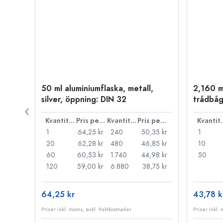
50 ml aluminiumflaska, metall,
2,160 m
P 28
silver, öppning: DIN 32
trådbåg
Pris per styck
Kvantitet
Pris per styck
Kvantitet
Pris per styck
Kva
,72 kr
1
64,25 kr
240
50,35 kr
1
29 kr
20
62,28 kr
480
46,85 kr
10
,85 kr
60
60,53 kr
1.740
44,98 kr
50
,53 kr
120
59,00 kr
6.880
38,75 kr
64,25 kr
43,78 k
Priser inkl. moms, exkl. fraktkostnader
Priser inkl.