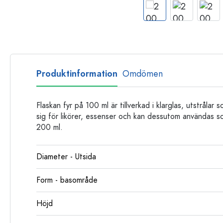
Glasflaskor
Plastflaskor
Produktinformation
Omdömen
Flaskan fyr på 100 ml är tillverkad i klarglas, utstrål
sig för likörer, essenser och kan dessutom användas so
200 ml.
Diameter - Utsida
Form - basområde
Höjd