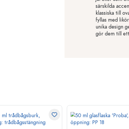
särskilda accen
klassiska till o
fyllas med likö
unika design ge
gör dem till et