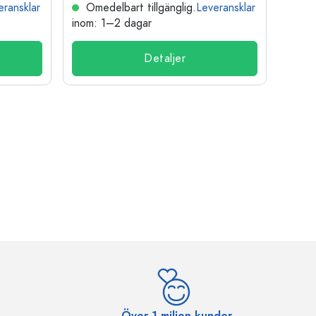
eransklar
Omedelbart tillgänglig.
Leveransklar
Ome
inom: 1–2 dagar
inom:
Detaljer