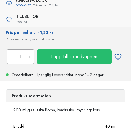
ANPASSA LOCK
100040470
, Trähandtag, Trä, Beige
TILLBEHÖR
inget valt
Pris per enhet:
41,33 kr
Priser inkl. moms, exkl. fraktkostnader
Lägg till i kundvagnen
Omedelbart tillgänglig.
Leveransklar
inom: 1–2 dagar
Produktinformation
200 ml glasflaska Roma, kvadratisk, mynning: kork
Bredd
40
mm