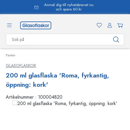
Anmäl dig till nyhetsbrevet nu
uvudinnehåll
och spara 60 kr
Flaskor
GLASOFLASKOR
200 ml glasflaska 'Roma, fyrkantig,
öppning: kork'
Artikelnummer :
100004820