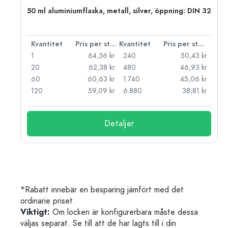
 PP
50 ml aluminiumflaska, metall, silver, öppning: DIN 32
 styck
Kvantitet
Pris per styck
Kvantitet
Pris per styck
kr
1
64,36 kr
240
50,43 kr
kr
20
62,38 kr
480
46,93 kr
kr
60
60,63 kr
1.740
45,06 kr
kr
120
59,09 kr
6.880
38,81 kr
Detaljer
*Rabatt innebär en besparing jämfört med det
ordinarie priset.
Viktigt:
Om locken är konfigurerbara måste dessa
väljas separat. Se till att de har lagts till i din