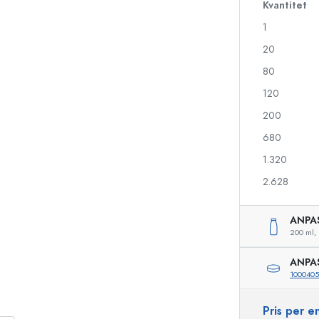
Kvantitet
1
20
Likörflaskor
Flaskor med motiv
Juiceflaskor
Ginflaskor
80
Parfymflaskor
Julflaskor
120
Nagellacksflaskor
Alla hjärtans dag
200
Miniflaskor
Dekorativa flaskor
Klämflaskor
680
Konserveringsflaskor
1.320
2.628
Flaskor med speciell form
Cylinderflaskor
ANPA
Flaskor med rund axel
Ballongflaskor
200 ml,
Fickpluntor
ANPA
Flaskor med bred hals
1000405
Pris per 