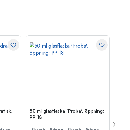
atisk,
50 ml glasflaska 'Proba', öppning:
500 m
PP 18
Carré
38 m
Pris per styck
Kvantitet
Pris per styck
Kvantitet
Pris per styck