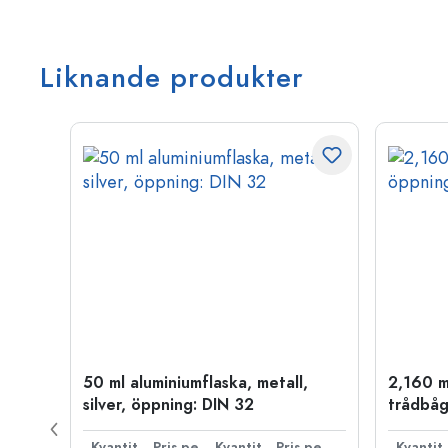
Liknande produkter
50 ml aluminiumflaska, metall,
2,160 m
P 28
silver, öppning: DIN 32
trådbåg
Pris per styck
Kvantitet
Pris per styck
Kvantitet
Pris per styck
Kva