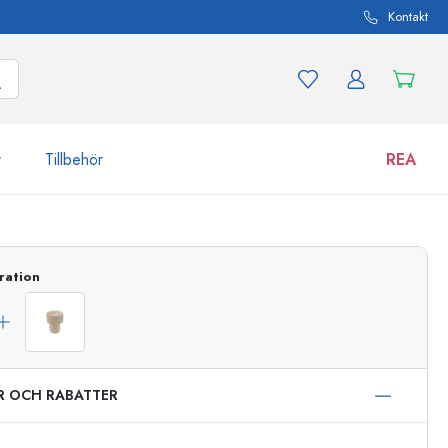
Kontakt
r
Tillbehör
REA
 och produktvarianter
Burkar
ration
Upptäck nu
Handla nu
ER OCH RABATTER