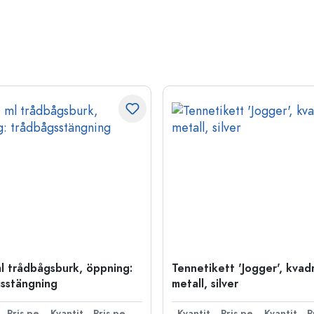
l trådbågsburk, öppning:
Tennetikett 'Jogger', kvadr
sstängning
metall, silver
ntitet
Pris per styck
Kvantitet
Pris per styck
Kvantitet
Pris per styck
Kvantitet