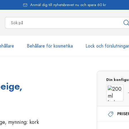
Anmäl dig till nyhetsbrevet nu och spara 60 kr
ehållare
Behållare för kosmetika
Lock och förslutninga
mer än 2 500 produkter
Din konfigu
eige,
Estal-flaskor
PRIS
Dispenserflaskor
Airless dispenser
Sprayflaskor
Roll on-flaskor