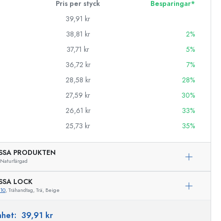
Pris per styck
Besparingar*
39,91 kr
38,81 kr
2%
37,71 kr
5%
36,72 kr
7%
28,58 kr
28%
27,59 kr
30%
26,61 kr
33%
25,73 kr
35%
SSA PRODUKTEN
Naturfärgad
SSA LOCK
10
, Trähandtag, Trä, Beige
Exemplarisk representation
enhet:
39,91 kr