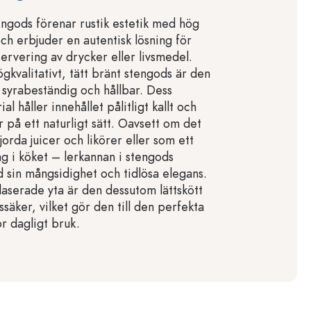
engods förenar rustik estetik med hög
och erbjuder en autentisk lösning för
ervering av drycker eller livsmedel.
ögkvalitativt, tätt bränt stengods är den
, syrabeständig och hållbar. Dess
al håller innehållet pålitligt kallt och
 på ett naturligt sätt. Oavsett om det
orda juicer och likörer eller som ett
ag i köket – lerkannan i stengods
sin mångsidighet och tidlösa elegans.
laserade yta är den dessutom lättskött
säker, vilket gör den till den perfekta
ör dagligt bruk.