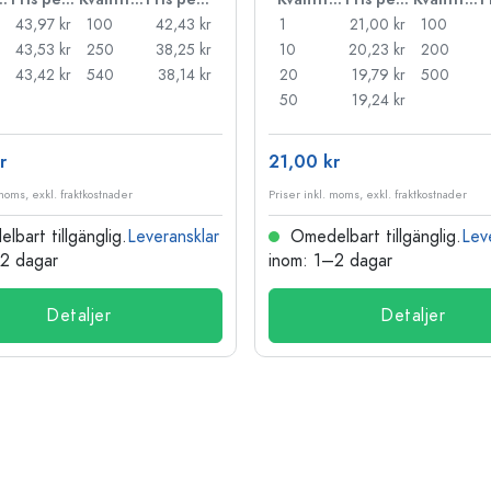
43,97 kr
100
42,43 kr
1
21,00 kr
100
43,53 kr
250
38,25 kr
10
20,23 kr
200
43,42 kr
540
38,14 kr
20
19,79 kr
500
50
19,24 kr
r
21,00 kr
 moms, exkl. fraktkostnader
Priser inkl. moms, exkl. fraktkostnader
bart tillgänglig.
Leveransklar
Omedelbart tillgänglig.
Lev
–2 dagar
inom: 1–2 dagar
Detaljer
Detaljer