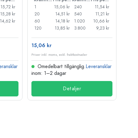
15,72 kr
1
15,06 kr
240
11,54 kr
1
15,28 kr
20
14,51 kr
540
11,21 kr
24
14,62 kr
60
14,18 kr
1.020
10,66 kr
72
120
13,85 kr
3.800
9,23 kr
120
15,06 kr
15,83
Priser inkl. moms, exkl. fraktkostnader
Priser i
eransklar
Omedelbart tillgänglig.
Leveransklar
Ome
inom: 1–2 dagar
inom:
Detaljer