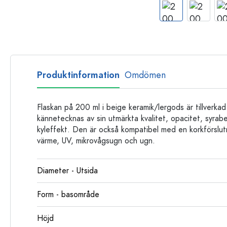
Glasflaskor
Plastflaskor
Produktinformation
Omdömen
Flaskan på 200 ml i beige keramik/lergods är tillverka
kännetecknas av sin utmärkta kvalitet, opacitet, syrabe
kyleffekt. Den är också kompatibel med en korkförslutn
värme, UV, mikrovågsugn och ugn.
Diameter - Utsida
Form - basområde
Höjd