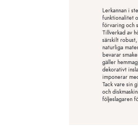
Lerkannan i st
funktionalitet 
förvaring och s
Tillverkad av h
särskilt robust
naturliga materi
bevarar smaker
gäller hemmagj
dekorativt insl
imponerar med 
Tack vare sin g
och diskmaskins
följeslagaren f