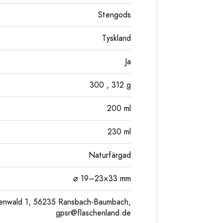
Stengods
Tyskland
Ja
300
, 312
g
200
ml
230
ml
Naturfärgad
⌀ 19–23×33 mm
enwald 1, 56235 Ransbach-Baumbach,
gpsr@flaschenland.de