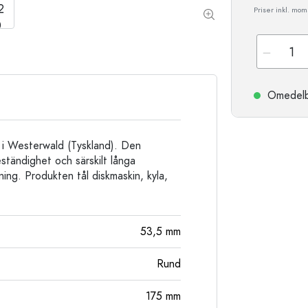
Stengodsflaskor
Priser inkl. moms
Aluminiumflaskor
Omedelbar
d i Westerwald (Tyskland). Den
ständighet och särskilt långa
ing. Produkten tål diskmaskin, kyla,
53,5
mm
Rund
175
mm