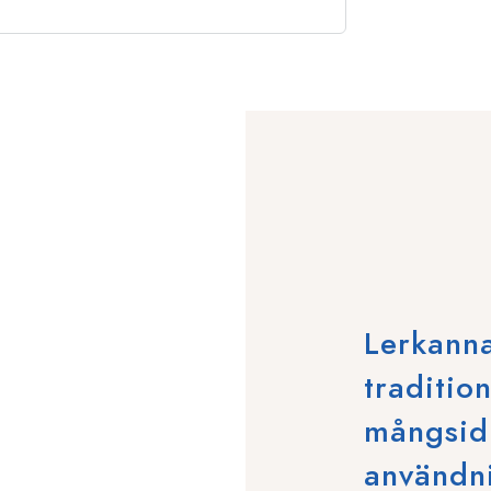
Lerkanna
tradition
mångsid
användn