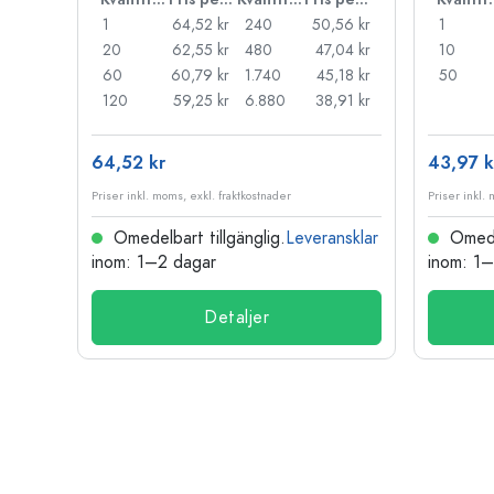
,77 kr
1
64,52 kr
240
50,56 kr
1
33 kr
20
62,55 kr
480
47,04 kr
10
89 kr
60
60,79 kr
1.740
45,18 kr
50
,58 kr
120
59,25 kr
6.880
38,91 kr
64,52 kr
43,97 k
Priser inkl. moms, exkl. fraktkostnader
Priser inkl.
nsklar
Omedelbart tillgänglig.
Leveransklar
Omedel
inom: 1–2 dagar
inom: 1
Detaljer