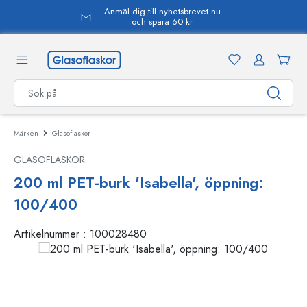
Anmäl dig till nyhetsbrevet nu
uvudinnehåll
och spara 60 kr
Märken
Glasoflaskor
GLASOFLASKOR
200 ml PET-burk 'Isabella', öppning:
100/400
Artikelnummer :
100028480