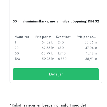
50 ml aluminiumflaska, metall, silver, öppning: DIN 32
 styck
Kvantitet
Pris per styck
Kvantitet
Pris per styck
kr
1
64,52 kr
240
50,56 kr
kr
20
62,55 kr
480
47,04 kr
kr
60
60,79 kr
1.740
45,18 kr
kr
120
59,25 kr
6.880
38,91 kr
Detaljer
*Rabatt innebär en besparing jämfört med det