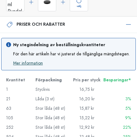
välj
PRISER OCH RABATTER
Ny stegindelning av beställningskvantiteter
För den här artikeln har vi justerat de tillgängliga mängdstegen.
Mer information
Kvantitet
Förpackning
Pris per styck
Besparingar*
1
Styckvis
16,75 kr
21
Låda (3 st)
16,20 kr
3%
63
Stor låda (48 st)
15,87 kr
5%
105
Stor låda (48 st)
15,22 kr
9%
252
Stor låda (48 st)
12,92 kr
22%
504
Stor låda (48 st)
12,48 kr
25%