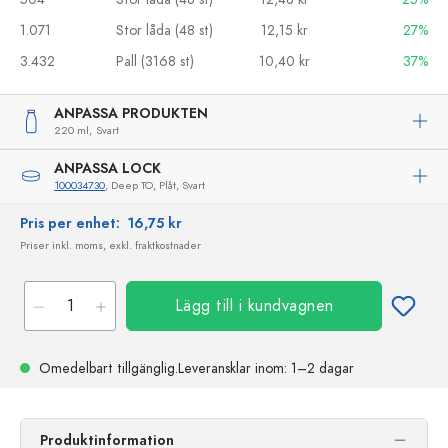
1.071
Stor låda (48 st)
12,15 kr
27%
3.432
Pall (3168 st)
10,40 kr
37%
ANPASSA PRODUKTEN
220 ml,
Svart
ANPASSA LOCK
100034730
, Deep TO, Plåt, Svart
Pris per enhet:
16,75 kr
Priser inkl. moms, exkl. fraktkostnader
Lägg till i kundvagnen
Omedelbart tillgänglig.
Leveransklar
inom: 1–2 dagar
Produktinformation