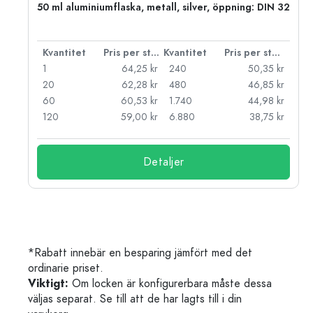
 PP
50 ml aluminiumflaska, metall, silver, öppning: DIN 32
 styck
Kvantitet
Pris per styck
Kvantitet
Pris per styck
kr
1
64,25 kr
240
50,35 kr
kr
20
62,28 kr
480
46,85 kr
kr
60
60,53 kr
1.740
44,98 kr
kr
120
59,00 kr
6.880
38,75 kr
Detaljer
*Rabatt innebär en besparing jämfört med det
ordinarie priset.
Viktigt:
Om locken är konfigurerbara måste dessa
väljas separat. Se till att de har lagts till i din