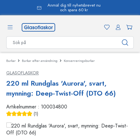
Anmäl dig till nyhetsbrevet nu
uvudinnehåll
och spara 60 kr
Burkar
Burkar efter användning
Konserveringsburkar
GLASOFLASKOR
220 ml Rundglas 'Aurora', svart,
mynning: Deep-Twist-Off (DTO 66)
Artikelnummer :
100034800
(1)
Genomsnittligt betyg på 5 av 5 stjärnor