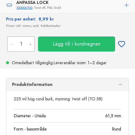
ANPASSA LOCK
100006700
, Twist off, Plåt, Guld
Pris per enhet:
8,99 kr
Priser inkl. moms, exkl. fraktkostnader
Lägg till i kundvagnen
Omedelbart tillgänglig.
Leveransklar
inom: 1–2 dagar
Produktinformation
225 ml hög rund burk, mynning: twist off (TO 58)
Diameter - Utsida
61,5
mm
Form - basområde
Rund