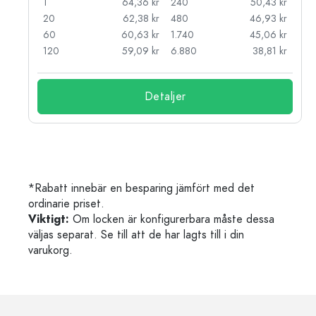
kr
1
64,36 kr
240
50,43 kr
kr
20
62,38 kr
480
46,93 kr
kr
60
60,63 kr
1.740
45,06 kr
kr
120
59,09 kr
6.880
38,81 kr
Detaljer
*Rabatt innebär en besparing jämfört med det
ordinarie priset.
Viktigt:
Om locken är konfigurerbara måste dessa
väljas separat. Se till att de har lagts till i din
varukorg.