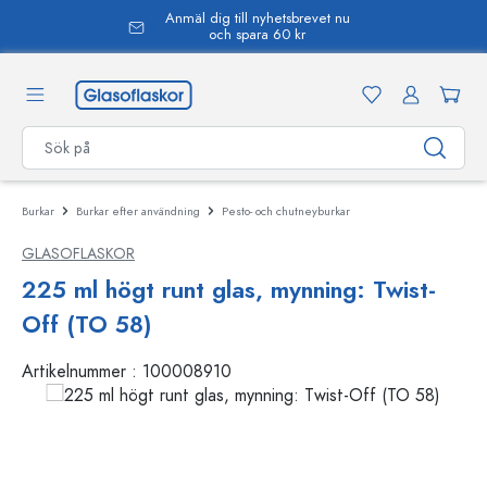
Anmäl dig till nyhetsbrevet nu
uvudinnehåll
och spara 60 kr
Burkar
Burkar efter användning
Pesto- och chutneyburkar
GLASOFLASKOR
225 ml högt runt glas, mynning: Twist-
Off (TO 58)
Artikelnummer :
100008910