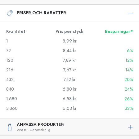
PRISER OCH RABATTER
Kvantitet
Pris per styck
Besparingar*
1
8,99 kr
72
8,44 kr
6%
120
7,89 kr
12%
216
7,67 kr
14%
432
7,12 kr
20%
840
6,80 kr
24%
1.680
6,58 kr
26%
3.360
6,03 kr
32%
ANPASSA PRODUKTEN
225 ml,
Genomskinlig