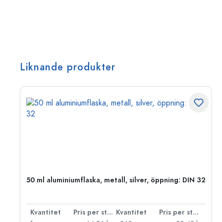
Liknande produkter
50 ml aluminiumflaska, metall, silver, öppning: DIN 32
 styck
Kvantitet
Pris per styck
Kvantitet
Pris per styck