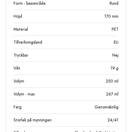
Form - basområde
Rund
Höjd
170
mm
Material
PET
Tillverkningsland
EU
Tryckbar
Nej
Vikt
19
g
Volym
250
ml
Volym - max
267
ml
Färg
Genomskinlig
Storlek på mynningen
24/41