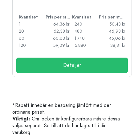
 styck
Kvantitet
Pris per styck
Kvantitet
Pris per styck
kr
1
64,36 kr
240
50,43 kr
kr
20
62,38 kr
480
46,93 kr
kr
60
60,63 kr
1.740
45,06 kr
kr
120
59,09 kr
6.880
38,81 kr
Detaljer
*Rabatt innebär en besparing jämfört med det
ordinarie priset.
Viktigt:
Om locken är konfigurerbara måste dessa
väljas separat. Se till att de har lagts till i din
varukorg.