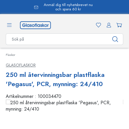
Anmäl dig till nyhetsbrevet nu
uvudinnehåll
och spara 60 kr
Flaskor
GLASOFLASKOR
250 ml återvinningsbar plastflaska
'Pegasus', PCR, mynning: 24/410
Artikelnummer :
100034470