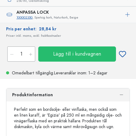
250 ml,
Genomskinlig
ANPASSA LOCK
100002350
, Spetsig kork, Naturkork, Beige
Pris per enhet:
28,84 kr
Priser inkl. moms, exkl. fraktkostnader
Lägg till i kundvagnen
Omedelbart tillgänglig.
Leveransklar
inom: 1–2 dagar
Produktinformation
Perfekt som en bordsolje- eller vinflaska, men också som
en liten karaff, är 'Egizia' på 250 ml en mångsidig olje- och
vinägerflaska med en praktisk hällare. Produkten tål
diskmaskin, kyla och värme samt mikrovågsugn och ugn.