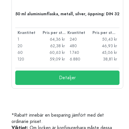
50 ml aluminiumflaska, metall, silver, öppning: DIN 32
 styck
Kvantitet
Pris per styck
Kvantitet
Pris per styck
kr
1
64,36 kr
240
50,43 kr
kr
20
62,38 kr
480
46,93 kr
kr
60
60,63 kr
1.740
45,06 kr
kr
120
59,09 kr
6.880
38,81 kr
Detaljer
*Rabatt innebär en besparing jämfört med det
ordinarie priset.
Viktigt:
Om locken är konfigurerbara måste dessa