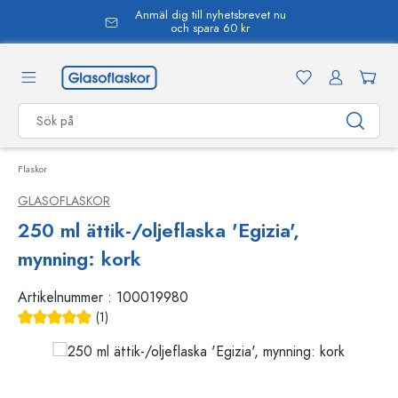
Anmäl dig till nyhetsbrevet nu
uvudinnehåll
och spara 60 kr
Flaskor
GLASOFLASKOR
250 ml ättik-/oljeflaska 'Egizia',
mynning: kork
Artikelnummer :
100019980
(1)
Genomsnittligt betyg på 5 av 5 stjärnor