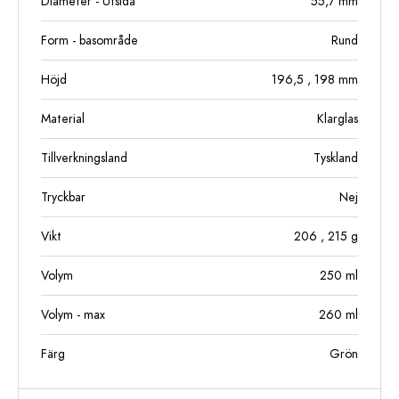
Diameter - Utsida
55,7
mm
Form - basområde
Rund
Höjd
196,5
, 198
mm
Material
Klarglas
Tillverkningsland
Tyskland
Tryckbar
Nej
Vikt
206
, 215
g
Volym
250
ml
Volym - max
260
ml
Färg
Grön