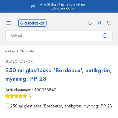
Anmäl dig till nyhetsbrevet nu
uvudinnehåll
och spara 60 kr
Märken
Glasoflaskor
GLASOFLASKOR
250 ml glasflaska 'Bordeaux', antikgrön,
mynning: PP 28
Artikelnummer :
100038840
(2)
Genomsnittligt betyg på 5 av 5 stjärnor