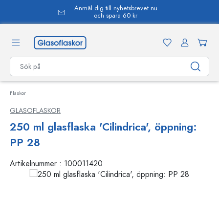
Anmäl dig till nyhetsbrevet nu
uvudinnehåll
och spara 60 kr
Flaskor
GLASOFLASKOR
250 ml glasflaska 'Cilindrica', öppning:
PP 28
Artikelnummer :
100011420