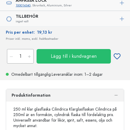
ANPASSA LOCK
100014340
, Skruvlock, Aluminium, Silver
TILLBEHÖR
inget valt
Pris per enhet:
19,13 kr
Priser inkl. moms, exkl. fraktkostnader
Lägg till i kundvagnen
Omedelbart tillgänglig.
Leveransklar
inom: 1–2 dagar
Produktinformation
250 ml klar glasflaska Cilindrica Klarglasflaskan Cilindrica på
250ml är en formskön, cylindrisk flaska till fördelaktig pris.
Universellt användbar för likör, sprit, saft, essens, olja och
mycket annat.