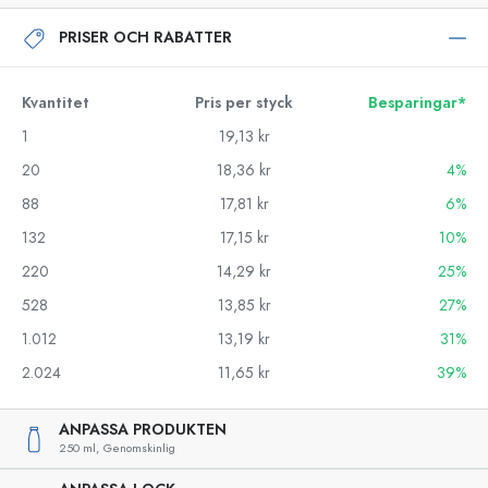
PRISER OCH RABATTER
Kvantitet
Pris per styck
Besparingar*
1
19,13 kr
20
18,36 kr
4%
88
17,81 kr
6%
132
17,15 kr
10%
220
14,29 kr
25%
528
13,85 kr
27%
1.012
13,19 kr
31%
2.024
11,65 kr
39%
ANPASSA PRODUKTEN
250 ml,
Genomskinlig