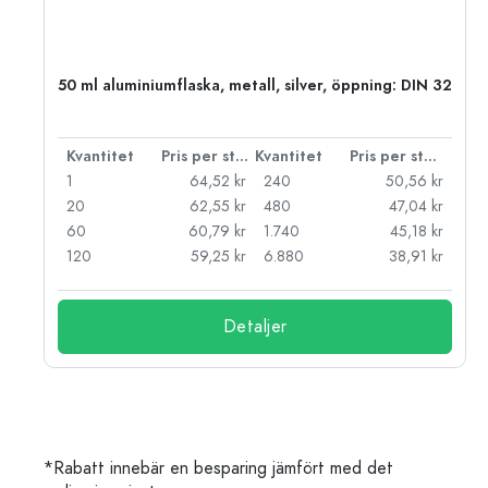
50 ml aluminiumflaska, metall, silver, öppning: DIN 32
 styck
Kvantitet
Pris per styck
Kvantitet
Pris per styck
kr
1
64,52 kr
240
50,56 kr
kr
20
62,55 kr
480
47,04 kr
kr
60
60,79 kr
1.740
45,18 kr
kr
120
59,25 kr
6.880
38,91 kr
Detaljer
*Rabatt innebär en besparing jämfört med det