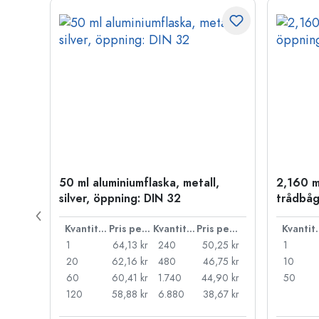
50 ml aluminiumflaska, metall,
2,160 m
P 28
silver, öppning: DIN 32
trådbåg
Pris per styck
Kvantitet
Pris per styck
Kvantitet
Pris per styck
Kva
,71 kr
1
64,13 kr
240
50,25 kr
1
,27 kr
20
62,16 kr
480
46,75 kr
10
,83 kr
60
60,41 kr
1.740
44,90 kr
50
,52 kr
120
58,88 kr
6.880
38,67 kr