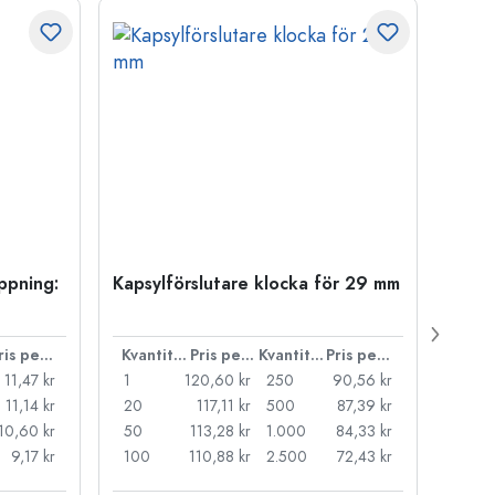
öppning:
Kapsylförslutare klocka för 29 mm
500 m
Carré
38 m
Pris per styck
Kvantitet
Pris per styck
Kvantitet
Pris per styck
11,47 kr
1
120,60 kr
250
90,56 kr
1
11,14 kr
20
117,11 kr
500
87,39 kr
24
10,60 kr
50
113,28 kr
1.000
84,33 kr
72
9,17 kr
100
110,88 kr
2.500
72,43 kr
120