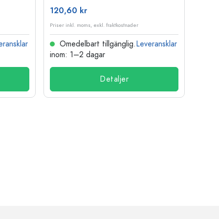
120,60 kr
15,73
Priser inkl. moms, exkl. fraktkostnader
Priser i
eransklar
Omedelbart tillgänglig.
Leveransklar
Ome
inom: 1–2 dagar
inom:
Detaljer