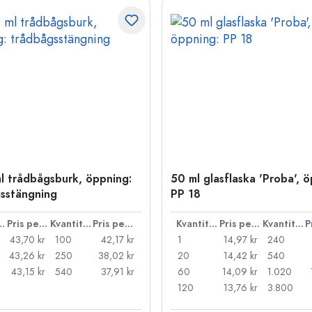
l trådbågsburk, öppning:
50 ml glasflaska 'Proba', 
sstängning
PP 18
ntitet
Pris per styck
Kvantitet
Pris per styck
Kvantitet
Pris per styck
Kvantitet
43,70 kr
100
42,17 kr
1
14,97 kr
240
43,26 kr
250
38,02 kr
20
14,42 kr
540
43,15 kr
540
37,91 kr
60
14,09 kr
1.020
120
13,76 kr
3.800