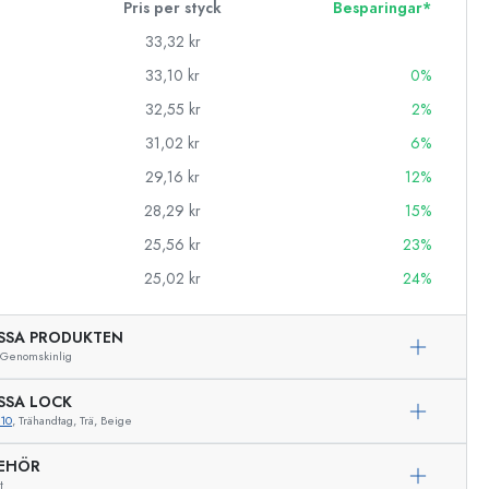
Pris per styck
Besparingar*
33,32 kr
33,10 kr
0%
32,55 kr
2%
31,02 kr
6%
29,16 kr
12%
28,29 kr
15%
25,56 kr
23%
25,02 kr
24%
SSA PRODUKTEN
Genomskinlig
SSA LOCK
10
, Trähandtag, Trä, Beige
BEHÖR
Exemplarisk representation
t