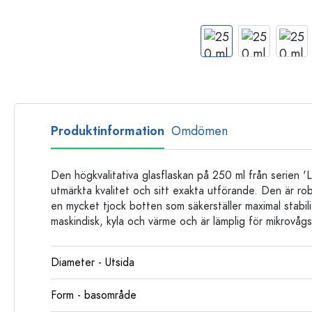
Glasflaskor
Plastflaskor
Produktinformation
Omdömen
Den högkvalitativa glasflaskan på 250 ml från serien '
utmärkta kvalitet och sitt exakta utförande. Den är r
en mycket tjock botten som säkerställer maximal stabilit
maskindisk, kyla och värme och är lämplig för mikrovåg
Diameter - Utsida
Form - basområde