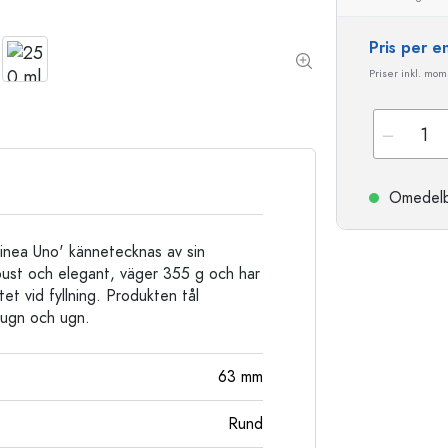
Stengodsflaskor
Aluminiumflaskor
Pris per 
Priser inkl. moms
Omedelbar
Linea Uno' kännetecknas av sin
obust och elegant, väger 355 g och har
et vid fyllning. Produkten tål
sugn och ugn.
63
mm
Rund