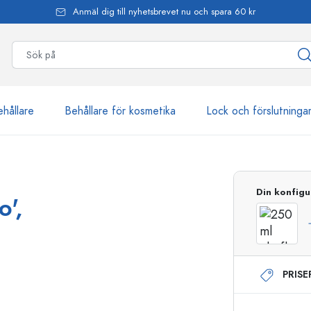
Anmäl dig till nyhetsbrevet nu och spara 60 kr
ehållare
Behållare för kosmetika
Lock och förslutninga
mer än 2 500 produkter
Din konfigu
o',
Estal-flaskor
PRIS
Dispenserflaskor
Airless dispenser
Sprayflaskor
Roll on-flaskor