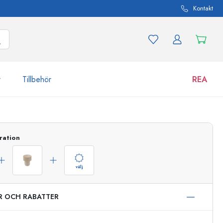
Kontakt
r
Tillbehör
REA
 och produktvarianter
Burkar
ration
Upptäck nu
Handla nu
välj
ER OCH RABATTER