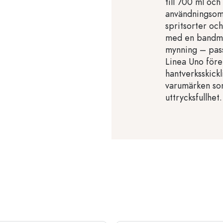
till 700 ml oc
användningsomr
spritsorter och
med en bandmy
mynning – passa
Linea Uno fören
hantverksskickl
varumärken som
uttrycksfullhet.