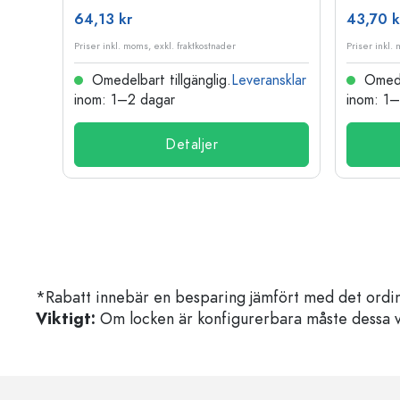
64,13 kr
43,70 k
Priser inkl. moms, exkl. fraktkostnader
Priser inkl.
nsklar
Omedelbart tillgänglig.
Leveransklar
Omedel
inom: 1–2 dagar
inom: 1
Detaljer
*Rabatt innebär en besparing jämfört med det ordin
Viktigt:
Om locken är konfigurerbara måste dessa välja