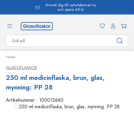
Anmäl dig till nyhetsbrevet nu
uvudinnehåll
och spara 60 kr
Flaskor
GLASOFLASKOR
250 ml medicinflaska, brun, glas,
mynning: PP 28
Artikelnummer :
100013660