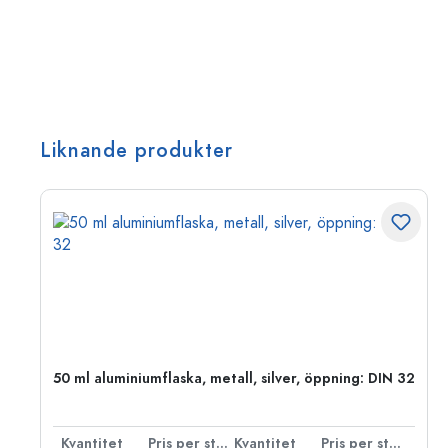
Liknande produkter
 PP
50 ml aluminiumflaska, metall, silver, öppning: DIN 32
 styck
Kvantitet
Pris per styck
Kvantitet
Pris per styck