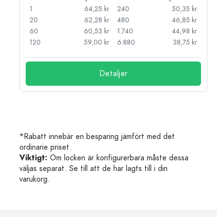
kr
1
64,25 kr
240
50,35 kr
kr
20
62,28 kr
480
46,85 kr
kr
60
60,53 kr
1.740
44,98 kr
kr
120
59,00 kr
6.880
38,75 kr
Detaljer
*Rabatt innebär en besparing jämfört med det
ordinarie priset.
Viktigt:
Om locken är konfigurerbara måste dessa
väljas separat. Se till att de har lagts till i din
varukorg.