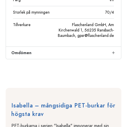
Storlek på mynningen
70/4
Tillverkare
Flaschenland GmbH, Am
Kirchenwald 1, 56235 Ransbach-
Baumbach,
gpsr@flaschenland.de
Omdömen
Isabella – mångsidiga PET-burkar för
högsta krav
PET-burkarna i serien "Isabella" imponerar med sin