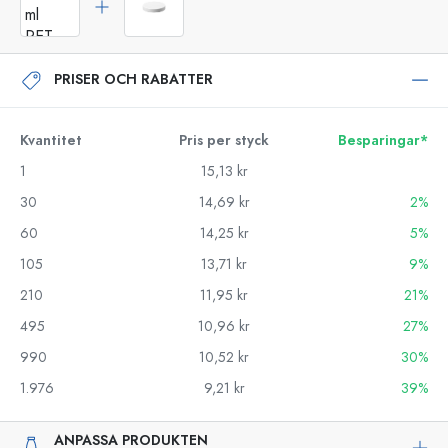
PRISER OCH RABATTER
Kvantitet
Pris per styck
Besparingar*
1
15,13 kr
30
14,69 kr
2%
60
14,25 kr
5%
105
13,71 kr
9%
210
11,95 kr
21%
495
10,96 kr
27%
990
10,52 kr
30%
1.976
9,21 kr
39%
ANPASSA PRODUKTEN