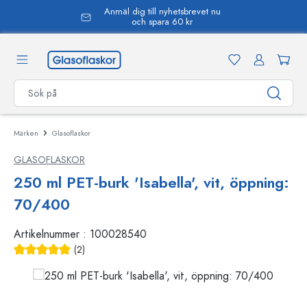
Anmäl dig till nyhetsbrevet nu
uvudinnehåll
och spara 60 kr
Märken
Glasoflaskor
GLASOFLASKOR
250 ml PET-burk 'Isabella', vit, öppning:
70/400
Artikelnummer :
100028540
(2)
Genomsnittligt betyg på 5 av 5 stjärnor