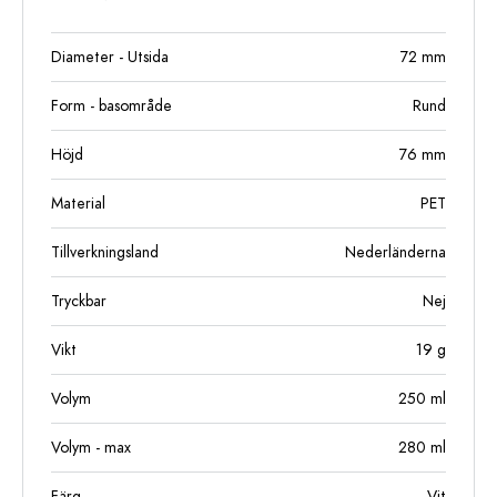
Diameter - Utsida
72
mm
Form - basområde
Rund
Höjd
76
mm
Material
PET
Tillverkningsland
Nederländerna
Tryckbar
Nej
Vikt
19
g
Volym
250
ml
Volym - max
280
ml
Färg
Vit