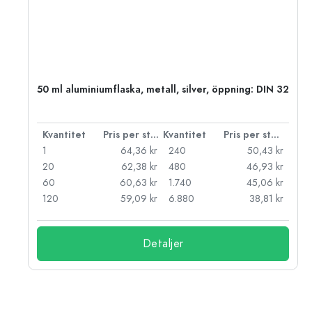
50 ml aluminiumflaska, metall, silver, öppning: DIN 32
 styck
Kvantitet
Pris per styck
Kvantitet
Pris per styck
kr
1
64,36 kr
240
50,43 kr
kr
20
62,38 kr
480
46,93 kr
kr
60
60,63 kr
1.740
45,06 kr
kr
120
59,09 kr
6.880
38,81 kr
Detaljer