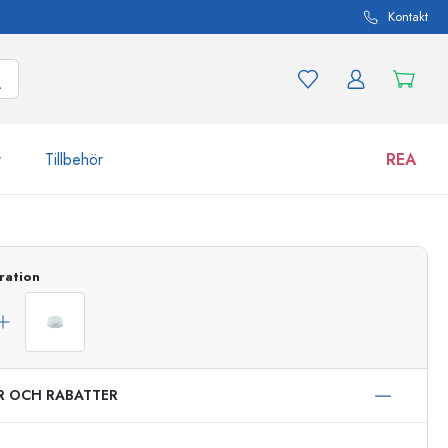
Kontakt
r
Tillbehör
REA
 och produktvarianter
Burkar
ration
Upptäck nu
Handla nu
ER OCH RABATTER