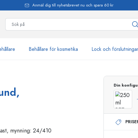
Anmäl dig till nyhetsbrevet nu och spara 60 kr
ehållare
Behållare för kosmetika
Lock och förslutninga
mer än 2 500 produkter
Din konfigu
rund,
Estal-flaskor
PRIS
Dispenserflaskor
Airless dispenser
Sprayflaskor
Roll on-flaskor