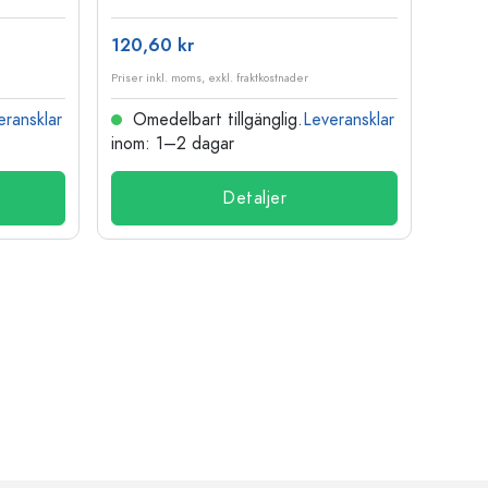
120,60 kr
15,73
Priser inkl. moms, exkl. fraktkostnader
Priser i
eransklar
Omedelbart tillgänglig.
Leveransklar
Ome
inom: 1–2 dagar
inom:
Detaljer