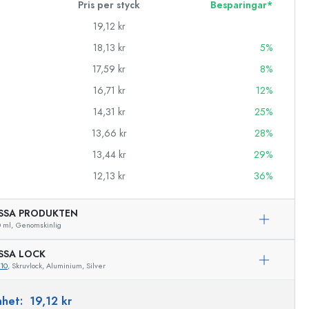
Pris per styck
Besparingar*
19,12 kr
18,13 kr
5%
17,59 kr
8%
16,71 kr
12%
14,31 kr
25%
13,66 kr
28%
13,44 kr
29%
12,13 kr
36%
SSA PRODUKTEN
 ml,
Genomskinlig
SSA LOCK
10
, Skruvlock, Aluminium, Silver
Exemplarisk representation
enhet:
19,12 kr