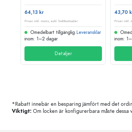
64,13 kr
43,70 k
Priser inkl. moms, exkl. fraktkostnader
Priser inkl.
nsklar
Omedelbart tillgänglig.
Leveransklar
Omedel
inom: 1–2 dagar
inom: 1
Detaljer
*Rabatt innebär en besparing jämfört med det ordin
Viktigt:
Om locken är konfigurerbara måste dessa välja