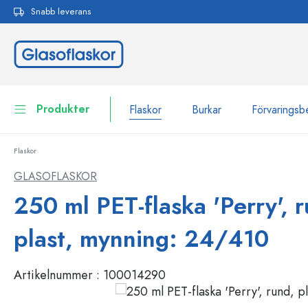
Snabb leverans
 sökning
Hoppa till huvudnavigering
Produkter
Flaskor
Burkar
Förvaringsb
Flaskor
Flaskor
Till kategori Flaskor
GLASOFLASKOR
Burkar
250 ml PET-flaska 'Perry', 
Flaskor efter märke
WECK-flaskor
Förvaringsbehållare
plast, mynning: 24/410
Porslin
Flaskor efter funktion
Artikelnummer :
100014290
Flaskor med pipett
Behållare för kosmetika
Flaskor med patentkork