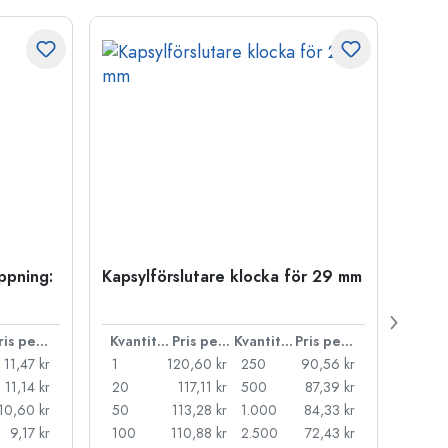
öppning:
Kapsylförslutare klocka för 29 mm
500 m
Carré
38 m
Pris per styck
Kvantitet
Pris per styck
Kvantitet
Pris per styck
11,47 kr
1
120,60 kr
250
90,56 kr
1
11,14 kr
20
117,11 kr
500
87,39 kr
24
10,60 kr
50
113,28 kr
1.000
84,33 kr
72
9,17 kr
100
110,88 kr
2.500
72,43 kr
120