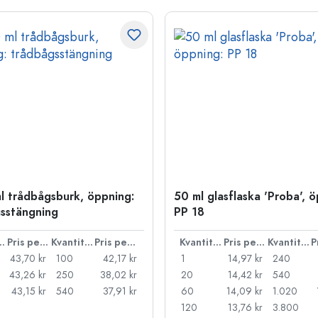
l trådbågsburk, öppning:
50 ml glasflaska 'Proba', 
sstängning
PP 18
ntitet
Pris per styck
Kvantitet
Pris per styck
Kvantitet
Pris per styck
Kvantitet
43,70 kr
100
42,17 kr
1
14,97 kr
240
43,26 kr
250
38,02 kr
20
14,42 kr
540
43,15 kr
540
37,91 kr
60
14,09 kr
1.020
120
13,76 kr
3.800