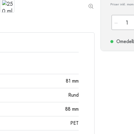
Stengodsflaskor
Priser inkl. moms
Aluminiumflaskor
Omedelbar
81
mm
Rund
88
mm
PET