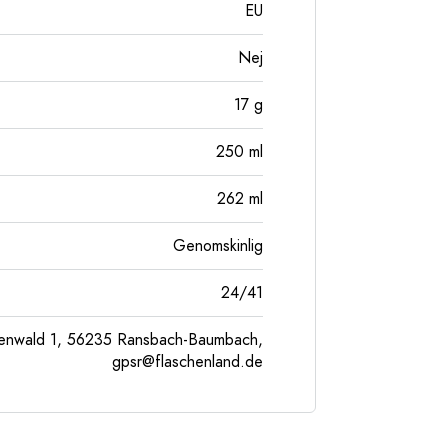
EU
Nej
17
g
250
ml
262
ml
Genomskinlig
24/41
enwald 1, 56235 Ransbach-Baumbach,
gpsr@flaschenland.de