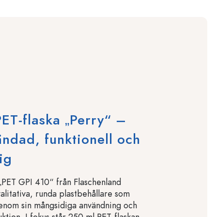
ET-flaska „Perry“ –
ändad, funktionell och
ig
„PET GPI 410“ från Flaschenland
alitativa, runda plastbehållare som
genom sin mångsidiga användning och
ktion. I fokus står 250 ml PET-flaskan