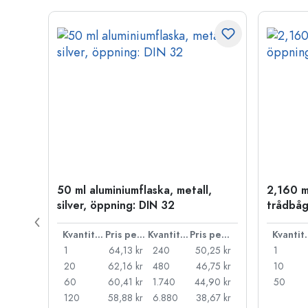
50 ml aluminiumflaska, metall,
2,160 m
P 28
silver, öppning: DIN 32
trådbåg
Pris per styck
Kvantitet
Pris per styck
Kvantitet
Pris per styck
Kva
,71 kr
1
64,13 kr
240
50,25 kr
1
,27 kr
20
62,16 kr
480
46,75 kr
10
,83 kr
60
60,41 kr
1.740
44,90 kr
50
,52 kr
120
58,88 kr
6.880
38,67 kr