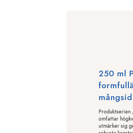
250 ml P
formfull
mångsid
Produktserien 
omfattar högkv
utmärker sig 
robusta konstru