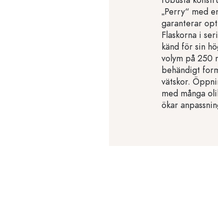
„Perry“ med e
garanterar opti
Flaskorna i ser
känd för sin h
volym på 250 m
behändigt forma
vätskor. Öppni
med många olik
ökar anpassning