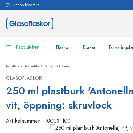
Snabb leverans
 sökning
Hoppa till huvudnavigering
Produkter
Flaskor
Burkar
Förvaringsb
Behållare för kosmetika
Burkar för krämer
Flaskor
Till kategori Flaskor
GLASOFLASKOR
Burkar
Flaskor efter märke
250 ml plastburk 'Antonella
WECK-flaskor
Förvaringsbehållare
vit, öppning: skruvlock
Porslin
Flaskor efter funktion
Artikelnummer :
100031100
Flaskor med pipett
Behållare för kosmetika
Flaskor med patentkork