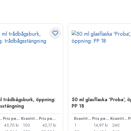
l trådbågsburk, öppning:
50 ml glasflaska 'Proba', 
sstängning
PP 18
ntitet
Pris per styck
Kvantitet
Pris per styck
Kvantitet
Pris per styck
Kvantitet
43,70 kr
100
42,17 kr
1
14,97 kr
240