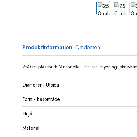
Glasflaskor
Plastflaskor
Produktinformation
Omdömen
250 ml plastburk 'Antonella', PP, vit, mynning: skruvka
Diameter - Utsida
Form - basområde
Höjd
Material