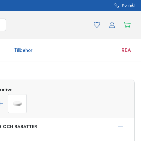
Kontakt
r
Tillbehör
REA
 och produktvarianter
Burkar
Upptäck nu
ration
Handla nu
ER OCH RABATTER