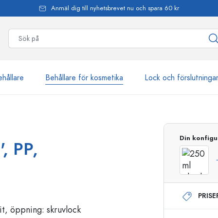
Anmäl dig till nyhetsbrevet nu och spara 60 kr
ehållare
Behållare för kosmetika
Lock och förslutninga
mer än 2 500 produkter
Din konfigu
', PP,
Estal-flaskor
PRIS
Dispenserflaskor
Airless dispenser
Sprayflaskor
Roll on-flaskor