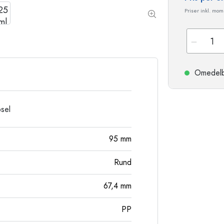
Stengodsflaskor
Priser inkl. moms
Aluminiumflaskor
Omedelbar
psel
95
mm
Rund
67,4
mm
PP