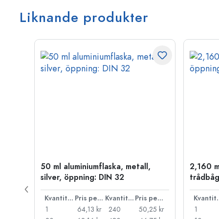
Liknande produkter
50 ml aluminiumflaska, metall,
2,160 m
P 28
silver, öppning: DIN 32
trådbåg
Pris per styck
Kvantitet
Pris per styck
Kvantitet
Pris per styck
Kva
,71 kr
1
64,13 kr
240
50,25 kr
1