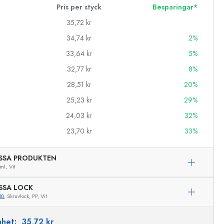
Pris per styck
Besparingar*
35,72 kr
34,74 kr
2%
33,64 kr
5%
32,77 kr
8%
28,51 kr
20%
25,23 kr
29%
24,03 kr
32%
23,70 kr
33%
SSA PRODUKTEN
ml,
Vit
SSA LOCK
10
, Skruvlock, PP, Vit
Exemplarisk representation
enhet:
35,72 kr