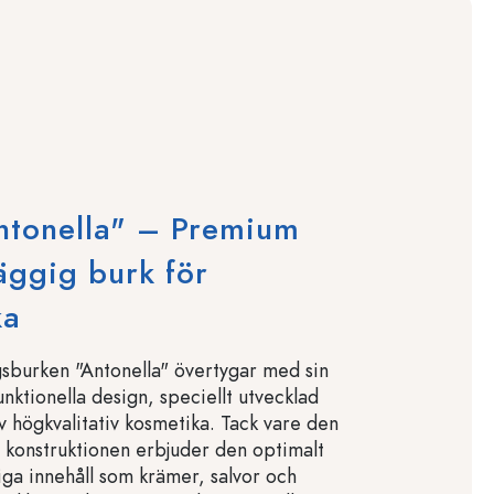
ntonella" – Premium
äggig burk för
ka
burken "Antonella" övertygar med sin
nktionella design, speciellt utvecklad
v högkvalitativ kosmetika. Tack vare den
konstruktionen erbjuder den optimalt
iga innehåll som krämer, salvor och