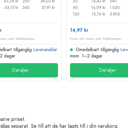
43,26 kr
250
38,02 kr
20
14,42 kr
540
43,15 kr
540
37,91 kr
60
14,09 kr
1.020
120
13,76 kr
3.800
r
14,97 kr
 moms, exkl. fraktkostnader
Priser inkl. moms, exkl. fraktkostnader
bart tillgänglig.
Leveransklar
Omedelbart tillgänglig.
Lev
–2 dagar
inom: 1–2 dagar
Detaljer
Detaljer
arie priset.
s separat. Se till att de har lagts till i din varukorg.