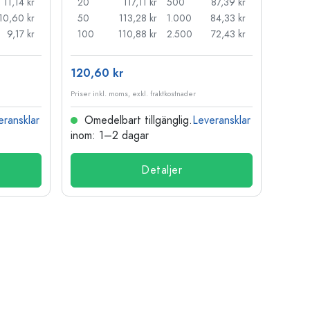
11,14 kr
20
117,11 kr
500
87,39 kr
24
10,60 kr
50
113,28 kr
1.000
84,33 kr
72
9,17 kr
100
110,88 kr
2.500
72,43 kr
120
120,60 kr
15,73
Priser inkl. moms, exkl. fraktkostnader
Priser i
eransklar
Omedelbart tillgänglig.
Leveransklar
Ome
inom: 1–2 dagar
inom:
Detaljer