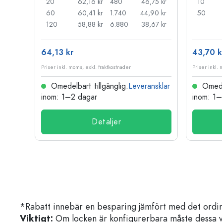
,27 kr
20
62,16 kr
480
46,75 kr
10
,83 kr
60
60,41 kr
1.740
44,90 kr
50
,52 kr
120
58,88 kr
6.880
38,67 kr
64,13 kr
43,70 k
Priser inkl. moms, exkl. fraktkostnader
Priser inkl.
nsklar
Omedelbart tillgänglig.
Leveransklar
Omedel
inom: 1–2 dagar
inom: 1
Detaljer
*Rabatt innebär en besparing jämfört med det ordin
Viktigt:
Om locken är konfigurerbara måste dessa välja