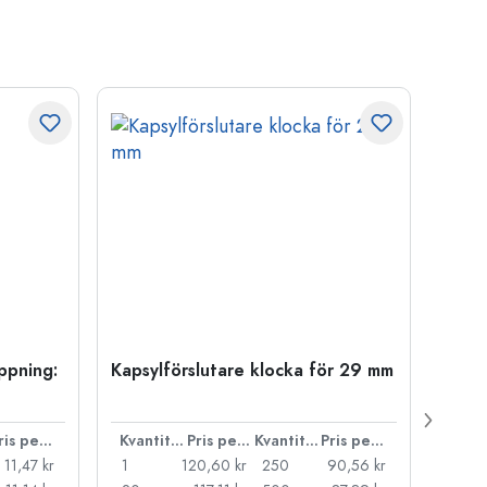
öppning:
Kapsylförslutare klocka för 29 mm
500 m
Carré
38 m
Pris per styck
Kvantitet
Pris per styck
Kvantitet
Pris per styck
11,47 kr
1
120,60 kr
250
90,56 kr
1