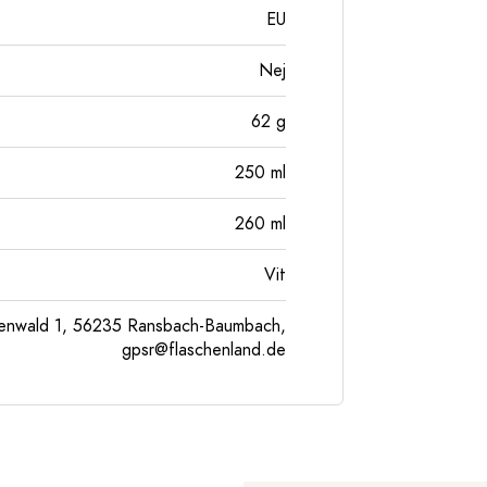
EU
Nej
62
g
250
ml
260
ml
Vit
enwald 1, 56235 Ransbach-Baumbach,
gpsr@flaschenland.de