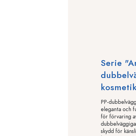
Serie "A
dubbelv
kosmeti
PP-dubbelväggs
eleganta och fu
för förvaring a
dubbelväggiga 
skydd för känsl