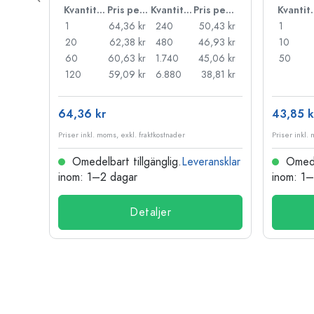
Pris per styck
Kvantitet
Pris per styck
Kvantitet
Pris per styck
Kva
,74 kr
1
64,36 kr
240
50,43 kr
1
30 kr
20
62,38 kr
480
46,93 kr
10
,87 kr
60
60,63 kr
1.740
45,06 kr
50
56 kr
120
59,09 kr
6.880
38,81 kr
64,36 kr
43,85 k
Priser inkl. moms, exkl. fraktkostnader
Priser inkl.
nsklar
Omedelbart tillgänglig.
Leveransklar
Omedel
inom: 1–2 dagar
inom: 1
Detaljer