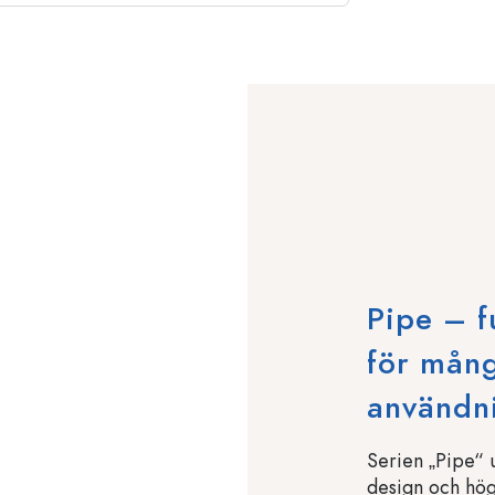
Pipe – f
för mån
användn
Serien „Pipe“ 
design och höga