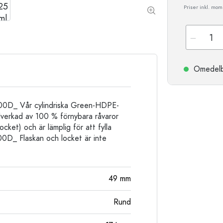
Stengodsflaskor
Priser inkl. moms
Aluminiumflaskor
Omedelbar
00D_ Vår cylindriska Green-HDPE-
illverkad av 100 % förnybara råvaror
cket) och är lämplig för att fylla
00D_ Flaskan och locket är inte
.
49
mm
Rund