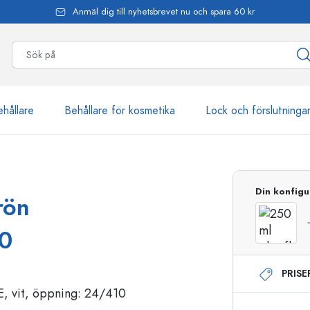
Anmäl dig till nyhetsbrevet nu och spara 60 kr
ehållare
Behållare för kosmetika
Lock och förslutninga
mer än 2 500 produkter
Din konfigu
rön
Estal-flaskor
10
PRIS
Dispenserflaskor
Airless dispenser
Sprayflaskor
Roll on-flaskor