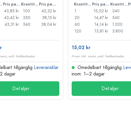
ntitet
Pris per styck
Kvantitet
Pris per styck
Kvantitet
Pris per styck
Kvantitet
43,85 kr
100
42,32 kr
1
15,02 kr
240
43,42 kr
250
38,15 kr
20
14,47 kr
540
43,31 kr
540
38,04 kr
60
14,14 kr
1.020
120
13,81 kr
3.800
r
15,02 kr
 moms, exkl. fraktkostnader
Priser inkl. moms, exkl. fraktkostnader
bart tillgänglig.
Leveransklar
Omedelbart tillgänglig.
Lev
–2 dagar
inom: 1–2 dagar
Detaljer
Detaljer