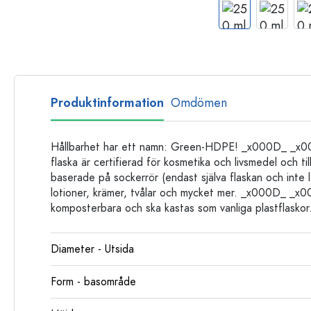
Glasflaskor
Plastflaskor
Produktinformation
Omdömen
Hållbarhet har ett namn: Green-HDPE! _x000D_ _x0
flaska är certifierad för kosmetika och livsmedel och t
baserade på sockerrör (endast själva flaskan och inte lo
lotioner, krämer, tvålar och mycket mer. _x000D_ _x0
komposterbara och ska kastas som vanliga plastflaskor
Diameter - Utsida
Form - basområde