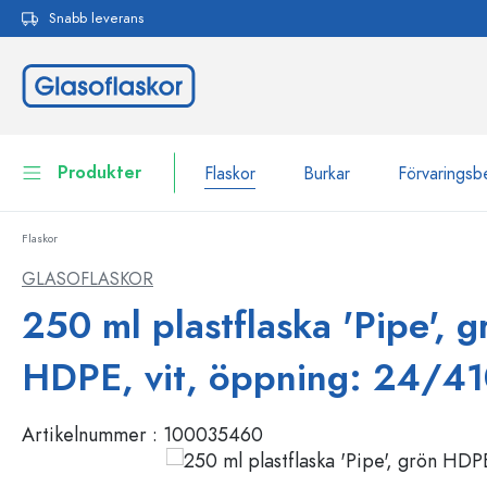
Snabb leverans
 sökning
Hoppa till huvudnavigering
Produkter
Flaskor
Burkar
Förvaringsb
Flaskor
Flaskor
Till kategori Flaskor
GLASOFLASKOR
Burkar
250 ml plastflaska 'Pipe', g
Flaskor efter märke
WECK-flaskor
Förvaringsbehållare
HDPE, vit, öppning: 24/4
Porslin
Flaskor efter funktion
Artikelnummer :
100035460
Flaskor med pipett
Behållare för kosmetika
Flaskor med patentkork