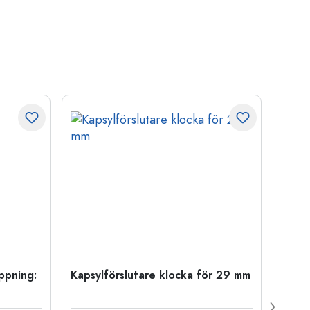
öppning:
Kapsylförslutare klocka för 29 mm
500 m
Carré
38 m