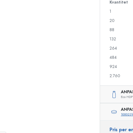
Kvantitet
1
20
Likörflaskor
Flaskor med motiv
Juiceflaskor
Ginflaskor
88
Parfymflaskor
Julflaskor
132
Nagellacksflaskor
Alla hjärtans dag
264
Miniflaskor
Dekorativa flaskor
Klämflaskor
484
Konserveringsflaskor
924
2.760
Flaskor med speciell form
Cylinderflaskor
ANPA
Flaskor med rund axel
Ballongflaskor
Eco HDP
Fickpluntor
ANPA
Flaskor med bred hals
1000231
Pris per 