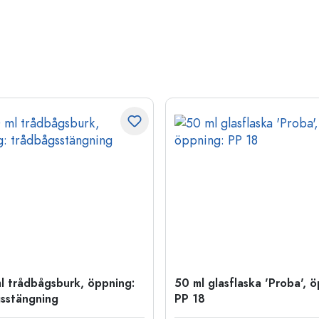
l trådbågsburk, öppning:
50 ml glasflaska 'Proba', 
sstängning
PP 18