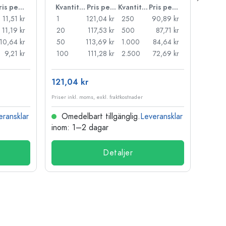
Pris per styck
Kvantitet
Pris per styck
Kvantitet
Pris per styck
11,51 kr
1
121,04 kr
250
90,89 kr
1
11,19 kr
20
117,53 kr
500
87,71 kr
24
10,64 kr
50
113,69 kr
1.000
84,64 kr
72
9,21 kr
100
111,28 kr
2.500
72,69 kr
120
121,04 kr
15,79
Priser inkl. moms, exkl. fraktkostnader
Priser i
eransklar
Omedelbart tillgänglig.
Leveransklar
Ome
inom: 1–2 dagar
inom:
Detaljer