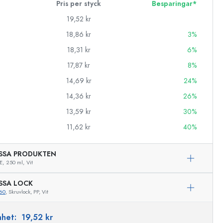
Pris per styck
Besparingar*
19,52 kr
18,86 kr
3%
18,31 kr
6%
17,87 kr
8%
14,69 kr
24%
14,36 kr
26%
13,59 kr
30%
11,62 kr
40%
SSA PRODUKTEN
E,
250 ml,
Vit
SSA LOCK
60
, Skruvlock, PP, Vit
Exemplarisk representation
enhet:
19,52 kr