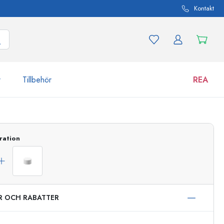
Kontakt
r
Tillbehör
REA
 och produktvarianter
Burkar
ration
Upptäck nu
Handla nu
ER OCH RABATTER