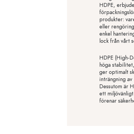
HDPE, erbjuder
förpackningslös
produkter: vare
eller rengöri
enkel hanterin
lock från vårt 
HDPE (High-Den
höga stabilitet
ger optimalt sk
inträngning av 
Dessutom är H
ett miljövänlig
förenar säkerh