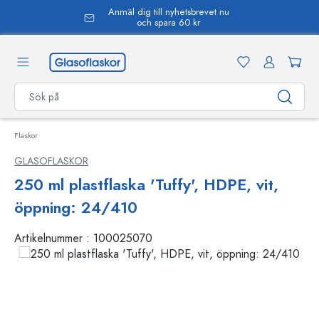
Anmäl dig till nyhetsbrevet nu
uvudinnehåll
och spara 60 kr
Flaskor
GLASOFLASKOR
250 ml plastflaska 'Tuffy', HDPE, vit,
öppning: 24/410
Artikelnummer :
100025070