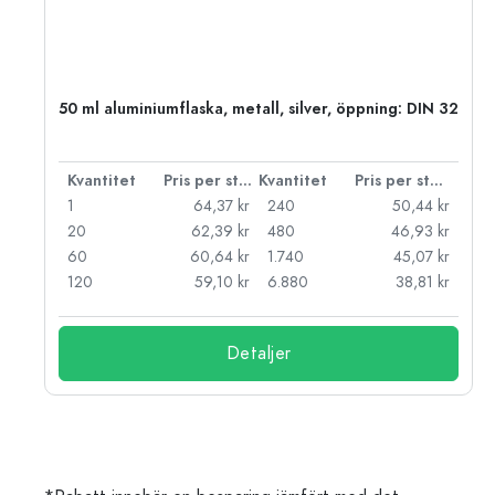
50 ml aluminiumflaska, metall, silver, öppning: DIN 32
 styck
Kvantitet
Pris per styck
Kvantitet
Pris per styck
kr
1
64,37 kr
240
50,44 kr
kr
20
62,39 kr
480
46,93 kr
kr
60
60,64 kr
1.740
45,07 kr
kr
120
59,10 kr
6.880
38,81 kr
Detaljer