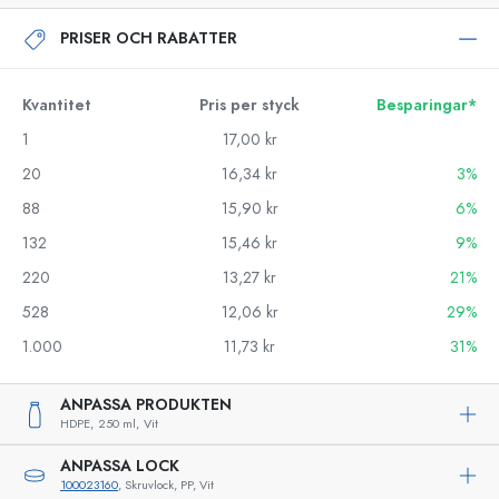
PRISER OCH RABATTER
Kvantitet
Pris per styck
Besparingar*
1
17,00 kr
20
16,34 kr
3%
88
15,90 kr
6%
132
15,46 kr
9%
220
13,27 kr
21%
528
12,06 kr
29%
1.000
11,73 kr
31%
ANPASSA PRODUKTEN
HDPE,
250 ml,
Vit
ANPASSA LOCK
100023160
, Skruvlock, PP, Vit