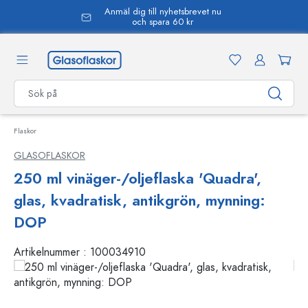
Anmäl dig till nyhetsbrevet nu
uvudinnehåll
och spara 60 kr
Flaskor
GLASOFLASKOR
250 ml vinäger-/oljeflaska 'Quadra',
glas, kvadratisk, antikgrön, mynning:
DOP
Artikelnummer :
100034910