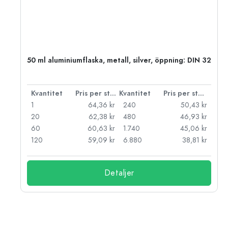
50 ml aluminiumflaska, metall, silver, öppning: DIN 32
 styck
Kvantitet
Pris per styck
Kvantitet
Pris per styck
kr
1
64,36 kr
240
50,43 kr
kr
20
62,38 kr
480
46,93 kr
kr
60
60,63 kr
1.740
45,06 kr
kr
120
59,09 kr
6.880
38,81 kr
Detaljer