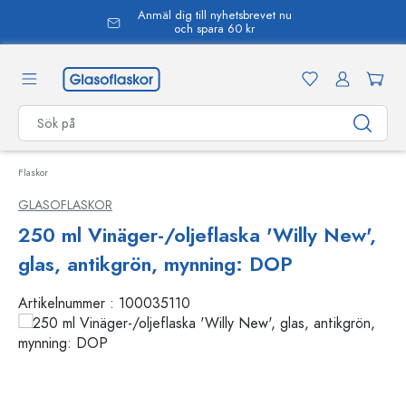
Anmäl dig till nyhetsbrevet nu
uvudinnehåll
och spara 60 kr
Flaskor
GLASOFLASKOR
250 ml Vinäger-/oljeflaska 'Willy New',
glas, antikgrön, mynning: DOP
Artikelnummer :
100035110