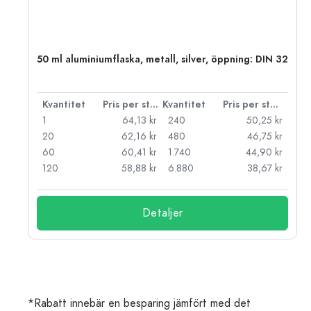
 PP
50 ml aluminiumflaska, metall, silver, öppning: DIN 32
 styck
Kvantitet
Pris per styck
Kvantitet
Pris per styck
kr
1
64,13 kr
240
50,25 kr
kr
20
62,16 kr
480
46,75 kr
kr
60
60,41 kr
1.740
44,90 kr
kr
120
58,88 kr
6.880
38,67 kr
Detaljer
*Rabatt innebär en besparing jämfört med det