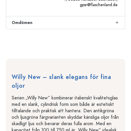
gpsr@flaschenland.de
Omdömen
Willy New – slank elegans för fina
oljor
Serien „Willy New“ kombinerar italienskt kvalitetsglas
med en slank, cylindrisk form som både är estetiskt
tilltalande och praktisk att hantera. Den antikgröna
och ljusgröna färgvarianten skyddar känsliga oljor från
skadligt ljus och bevarar deras fulla arom. Med en
kapacitet från 100 till 750 ml är „Willy New“ idealisk