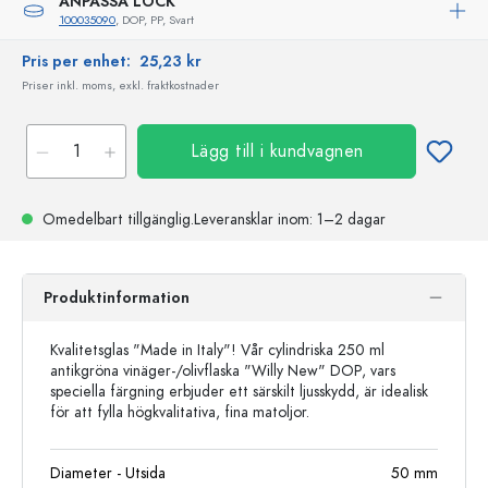
ANPASSA LOCK
100035090
, DOP, PP, Svart
Pris per enhet:
25,23 kr
Priser inkl. moms, exkl. fraktkostnader
Lägg till i kundvagnen
Omedelbart tillgänglig.
Leveransklar
inom: 1–2 dagar
Produktinformation
Kvalitetsglas "Made in Italy"! Vår cylindriska 250 ml
antikgröna vinäger-/olivflaska "Willy New" DOP, vars
speciella färgning erbjuder ett särskilt ljusskydd, är idealisk
för att fylla högkvalitativa, fina matoljor.
Diameter - Utsida
50
mm