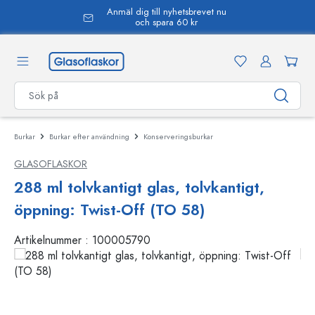
Anmäl dig till nyhetsbrevet nu
uvudinnehåll
och spara 60 kr
Burkar
Burkar efter användning
Konserveringsburkar
GLASOFLASKOR
288 ml tolvkantigt glas, tolvkantigt,
öppning: Twist-Off (TO 58)
Artikelnummer :
100005790