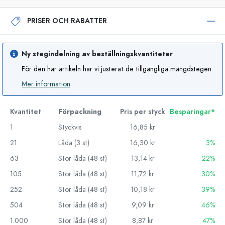
PRISER OCH RABATTER
Ny stegindelning av beställningskvantiteter
För den här artikeln har vi justerat de tillgängliga mängdstegen.
Mer information
Kvantitet
Förpackning
Pris per styck
Besparingar*
1
Styckvis
16,85 kr
21
Låda (3 st)
16,30 kr
3%
63
Stor låda (48 st)
13,14 kr
22%
105
Stor låda (48 st)
11,72 kr
30%
252
Stor låda (48 st)
10,18 kr
39%
504
Stor låda (48 st)
9,09 kr
46%
1.000
Stor låda (48 st)
8,87 kr
47%