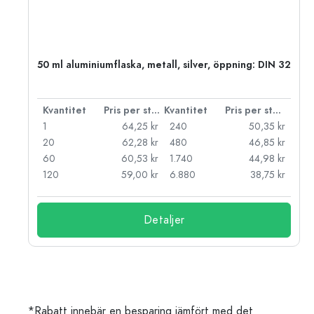
 PP
50 ml aluminiumflaska, metall, silver, öppning: DIN 32
 styck
Kvantitet
Pris per styck
Kvantitet
Pris per styck
kr
1
64,25 kr
240
50,35 kr
kr
20
62,28 kr
480
46,85 kr
kr
60
60,53 kr
1.740
44,98 kr
kr
120
59,00 kr
6.880
38,75 kr
Detaljer
*Rabatt innebär en besparing jämfört med det