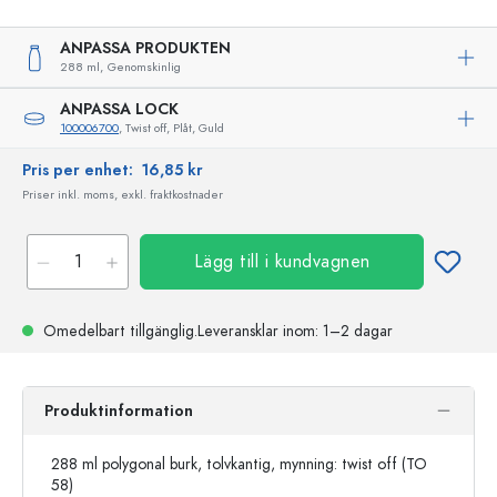
ANPASSA PRODUKTEN
288 ml,
Genomskinlig
ANPASSA LOCK
100006700
, Twist off, Plåt, Guld
Pris per enhet:
16,85 kr
Priser inkl. moms, exkl. fraktkostnader
Lägg till i kundvagnen
Omedelbart tillgänglig.
Leveransklar
inom: 1–2 dagar
Produktinformation
288 ml
polygonal burk, tolvkantig,
mynning: twist off (TO
58)