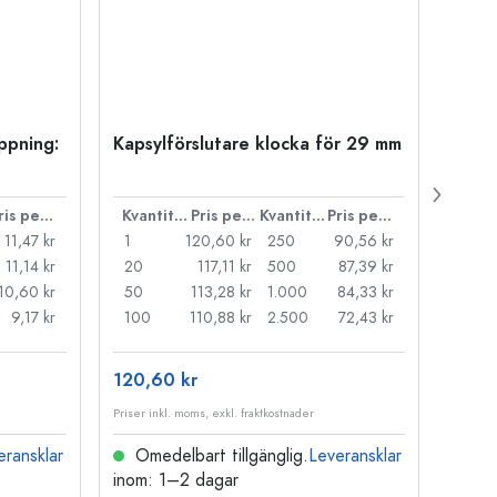
öppning:
Kapsylförslutare klocka för 29 mm
500 m
Carré
38 m
Pris per styck
Kvantitet
Pris per styck
Kvantitet
Pris per styck
11,47 kr
1
120,60 kr
250
90,56 kr
1
11,14 kr
20
117,11 kr
500
87,39 kr
24
10,60 kr
50
113,28 kr
1.000
84,33 kr
72
9,17 kr
100
110,88 kr
2.500
72,43 kr
120
120,60 kr
15,73
Priser inkl. moms, exkl. fraktkostnader
Priser i
eransklar
Omedelbart tillgänglig.
Leveransklar
Ome
inom: 1–2 dagar
inom: