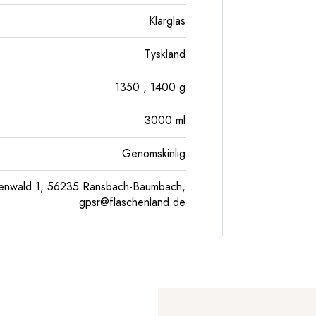
Klarglas
Tyskland
1350
, 1400
g
3000
ml
Genomskinlig
enwald 1, 56235 Ransbach-Baumbach,
gpsr@flaschenland.de