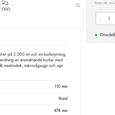
Stengodsflaskor
Priser inkl. moms
Aluminiumflaskor
Omedelbar
citet på 3 000 ml och en korkmynning,
nvändning av avsmalnande korkar med
l maskindisk, mikrovågsugn och ugn
110
mm
Rund
478
mm