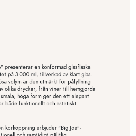
e" presenterar en konformad glasflaska
t på 3 000 ml, tillverkad av klart glas.
sa volym är den utmärkt för påfyllning
v olika drycker, från viner till hemgjorda
s smala, höga form ger den ett elegant
r både funktionellt och estetiskt
n korköppning erbjuder "Big Joe"-
itionell och samtidigt pålitlig