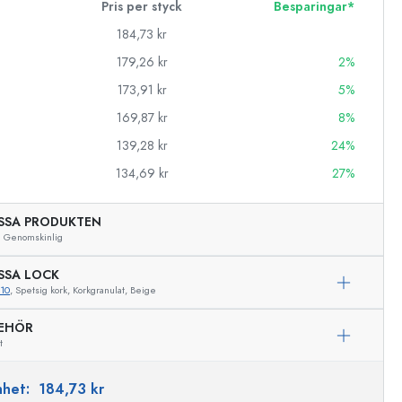
Pris per styck
Besparingar*
184,73 kr
179,26 kr
2%
173,91 kr
5%
169,87 kr
8%
139,28 kr
24%
134,69 kr
27%
SSA PRODUKTEN
Genomskinlig
SSA LOCK
10
, Spetsig kork, Korkgranulat, Beige
BEHÖR
t
Exemplarisk representation
enhet:
184,73 kr