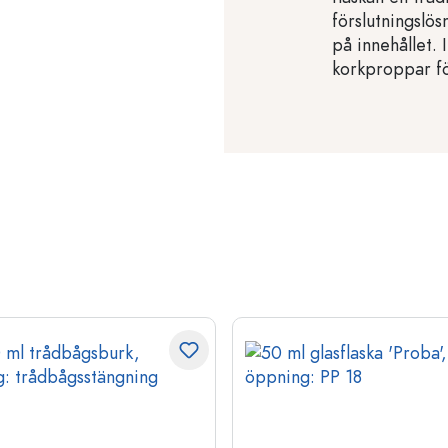
förslutningslö
på innehållet. 
korkproppar fö