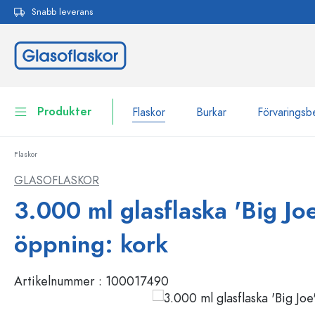
Snabb leverans
 sökning
Hoppa till huvudnavigering
Produkter
Flaskor
Burkar
Förvaringsb
Flaskor
Flaskor
Till kategori Flaskor
GLASOFLASKOR
Burkar
3.000 ml glasflaska 'Big Joe
Flaskor efter märke
WECK-flaskor
Förvaringsbehållare
öppning: kork
Porslin
Flaskor efter funktion
Artikelnummer :
100017490
Flaskor med pipett
Behållare för kosmetika
Flaskor med patentkork