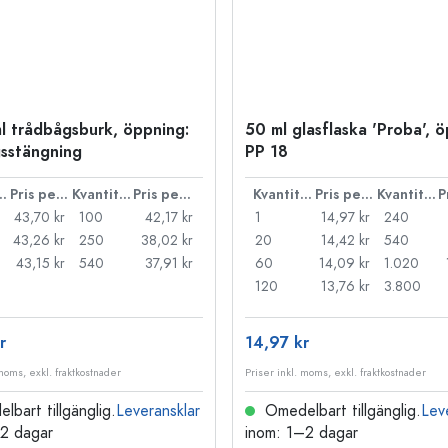
l trådbågsburk, öppning:
50 ml glasflaska 'Proba', 
sstängning
PP 18
ntitet
Pris per styck
Kvantitet
Pris per styck
Kvantitet
Pris per styck
Kvantitet
43,70 kr
100
42,17 kr
1
14,97 kr
240
43,26 kr
250
38,02 kr
20
14,42 kr
540
43,15 kr
540
37,91 kr
60
14,09 kr
1.020
120
13,76 kr
3.800
r
14,97 kr
 moms, exkl. fraktkostnader
Priser inkl. moms, exkl. fraktkostnader
bart tillgänglig.
Leveransklar
Omedelbart tillgänglig.
Lev
–2 dagar
inom: 1–2 dagar