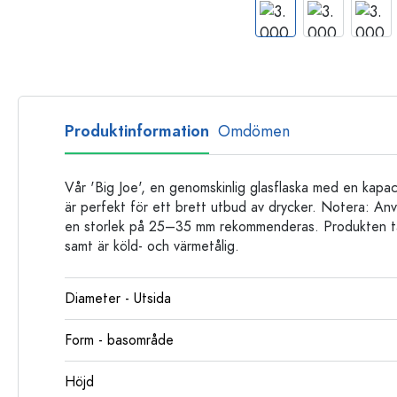
Glasflaskor
Plastflaskor
Produktinformation
Omdömen
Vår 'Big Joe', en genomskinlig glasflaska med en kapa
är perfekt för ett brett utbud av drycker. Notera: A
en storlek på 25–35 mm rekommenderas. Produkten tå
samt är köld- och värmetålig.
Diameter - Utsida
Form - basområde
Höjd