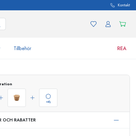
Kontakt
r
Tillbehör
REA
 och produktvarianter
Burkar
ration
Upptäck nu
Handla nu
välj
ER OCH RABATTER