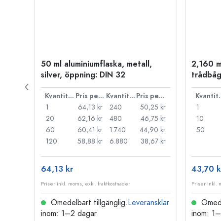
50 ml aluminiumflaska, metall,
2,160 m
P 28
silver, öppning: DIN 32
trådbåg
Pris per styck
Kvantitet
Pris per styck
Kvantitet
Pris per styck
Kva
,71 kr
1
64,13 kr
240
50,25 kr
1
,27 kr
20
62,16 kr
480
46,75 kr
10
,83 kr
60
60,41 kr
1.740
44,90 kr
50
,52 kr
120
58,88 kr
6.880
38,67 kr
64,13 kr
43,70 k
Priser inkl. moms, exkl. fraktkostnader
Priser inkl.
nsklar
Omedelbart tillgänglig.
Leveransklar
Omedel
inom: 1–2 dagar
inom: 1