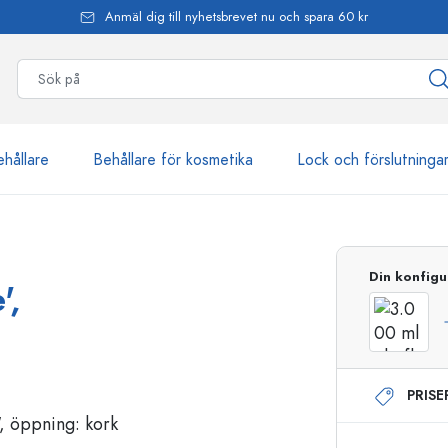
Anmäl dig till nyhetsbrevet nu och spara 60 kr
ehållare
Behållare för kosmetika
Lock och förslutninga
mer än 2 500 produkter
Din konfigu
',
Estal-flaskor
PRIS
Dispenserflaskor
Airless dispenser
Sprayflaskor
Roll on-flaskor