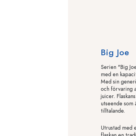
Big Joe
Serien "Big Jo
med en kapacite
Med sin generö
och förvaring a
juicer. Flaskan
utseende som ä
tilltalande.
Utrustad med e
flaskan en trad