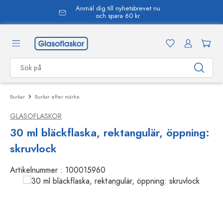
Anmäl dig till nyhetsbrevet nu
uvudinnehåll
och spara 60 kr
Burkar
Burkar efter märke
GLASOFLASKOR
30 ml bläckflaska, rektangulär, öppning:
skruvlock
Artikelnummer :
100015960