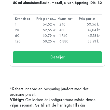
50 ml aluminiumflaska, metall, silver, öppning: DIN 32
 styck
Kvantitet
Pris per styck
Kvantitet
Pris per styck
kr
1
64,52 kr
240
50,56 kr
kr
20
62,55 kr
480
47,04 kr
kr
60
60,79 kr
1.740
45,18 kr
kr
120
59,25 kr
6.880
38,91 kr
Detaljer
*Rabatt innebär en besparing jämfört med det
ordinarie priset.
Viktigt:
Om locken är konfigurerbara måste dessa
väljas separat. Se till att de har lagts till i din