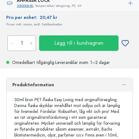
ANPASSA LOCK
100000650
, Tamper-säker stängning, PE, Vit
Pris per enhet:
20,47 kr
Priser inkl. moms, exkl. fraktkostnader
Lägg till i kundvagnen
Omedelbart tillgänglig.
Leveransklar
inom: 1–2 dagar
Produktinformation
30ml brun PET-flaska Easy Living med originalförsegling
Denna flaska skyddar innehållet mot solljus och är lämplig
för livsmedel. Fördelar: Robusthet, låg vikt och pris! Med
en tät originalitetsförslutning i vitt som garanterar
originaliteten. Mycket universell och lämplig för förvaring
av flytande produkter såsom essenser, extrakt, Bachs
blomstermedicin, oljor, parfymer o.s.v. Finns även i 10ml,