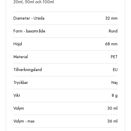
20ml, 50ml och 100ml.
Diameter - Utsida
32
mm
Form - basområde
Rund
Höjd
68
mm
Material
PET
Tillverkningsland
EU
Tryckbar
Nej
Vikt
8
g
Volym
30
ml
Volym - max
36
ml