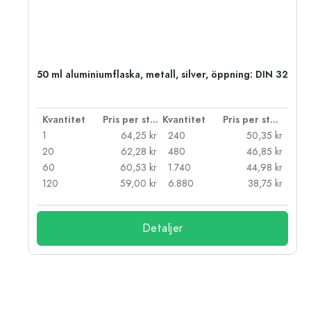
 PP
50 ml aluminiumflaska, metall, silver, öppning: DIN 32
 styck
Kvantitet
Pris per styck
Kvantitet
Pris per styck
kr
1
64,25 kr
240
50,35 kr
kr
20
62,28 kr
480
46,85 kr
kr
60
60,53 kr
1.740
44,98 kr
kr
120
59,00 kr
6.880
38,75 kr
Detaljer