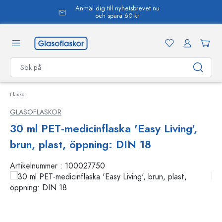
Anmäl dig till nyhetsbrevet nu
uvudinnehåll
och spara 60 kr
Flaskor
GLASOFLASKOR
30 ml PET-medicinflaska 'Easy Living',
brun, plast, öppning: DIN 18
Artikelnummer :
100027750