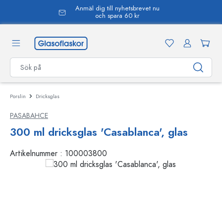
Anmäl dig till nyhetsbrevet nu
uvudinnehåll
och spara 60 kr
Porslin
Dricksglas
PASABAHCE
300 ml dricksglas 'Casablanca', glas
Artikelnummer :
100003800