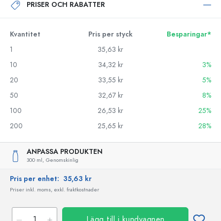
PRISER OCH RABATTER
Kvantitet
Pris per styck
Besparingar*
1
35,63 kr
10
34,32 kr
3%
20
33,55 kr
5%
50
32,67 kr
8%
100
26,53 kr
25%
200
25,65 kr
28%
ANPASSA PRODUKTEN
300 ml,
Genomskinlig
Pris per enhet:
35,63 kr
Priser inkl. moms, exkl. fraktkostnader
Lägg till i kundvagnen