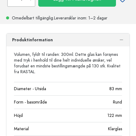
Omedelbart tillgänglig.
Leveransklar
inom: 1–2 dagar
Produktinformation
Volumen, fyldt til randen: 300ml. Dette glas kan forsynes
med tryk i henhold til dine helt individuelle ønsker, vel
forudsat en mindste bestillingsmængde på 130 stk. Kvalitet
fra RASTAL.
Diameter - Utsida
83
mm
Form - basområde
Rund
Höjd
122
mm
Material
Klarglas