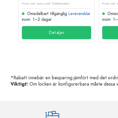
Priser inkl. moms, exkl. fraktkostnader
Priser inkl.
nsklar
Omedelbart tillgänglig.
Leveransklar
Omedel
inom: 1–2 dagar
inom: 1
Detaljer
*Rabatt innebär en besparing jämfört med det ordin
Viktigt:
Om locken är konfigurerbara måste dessa välja