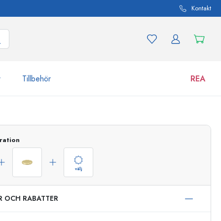
Kontakt
r
Tillbehör
REA
 och produktvarianter
Burkar
Upptäck nu
ration
Handla nu
välj
ER OCH RABATTER