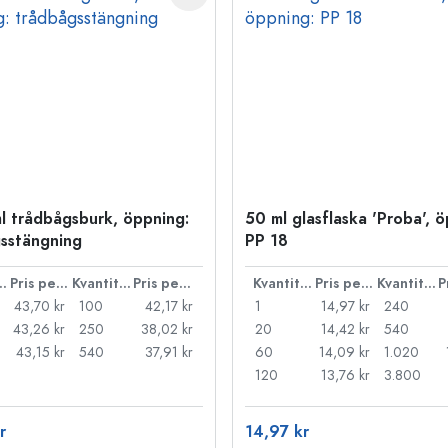
l trådbågsburk, öppning:
50 ml glasflaska 'Proba', 
sstängning
PP 18
ntitet
Pris per styck
Kvantitet
Pris per styck
Kvantitet
Pris per styck
Kvantitet
43,70 kr
100
42,17 kr
1
14,97 kr
240
43,26 kr
250
38,02 kr
20
14,42 kr
540
43,15 kr
540
37,91 kr
60
14,09 kr
1.020
120
13,76 kr
3.800
r
14,97 kr