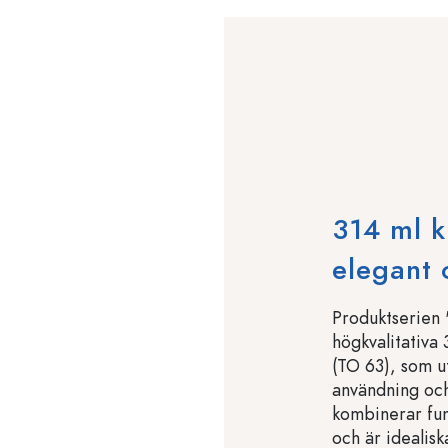
314 ml k
elegant 
Produktserien 
högkvalitativa
(TO 63), som u
användning och
kombinerar fun
och är idealisk