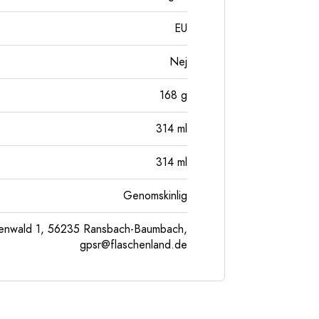
EU
Nej
168
g
314
ml
314
ml
Genomskinlig
enwald 1, 56235 Ransbach-Baumbach,
gpsr@flaschenland.de