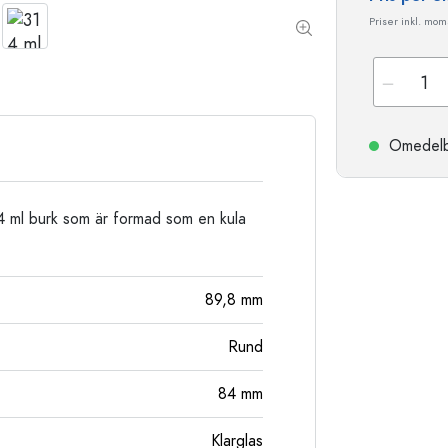
Stengodsflaskor
Priser inkl. moms
Aluminiumflaskor
Omedelbar
14 ml burk som är formad som en kula
89,8
mm
Rund
84
mm
Klarglas