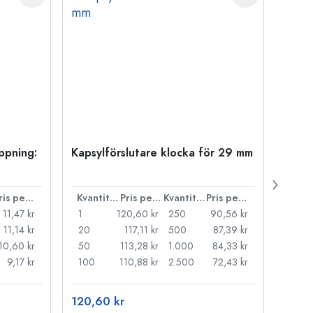
öppning:
Kapsylförslutare klocka för 29 mm
500 m
Carré
38 m
Pris per styck
Kvantitet
Pris per styck
Kvantitet
Pris per styck
11,47 kr
1
120,60 kr
250
90,56 kr
1
11,14 kr
20
117,11 kr
500
87,39 kr
24
10,60 kr
50
113,28 kr
1.000
84,33 kr
72
9,17 kr
100
110,88 kr
2.500
72,43 kr
120
120,60 kr
15,73