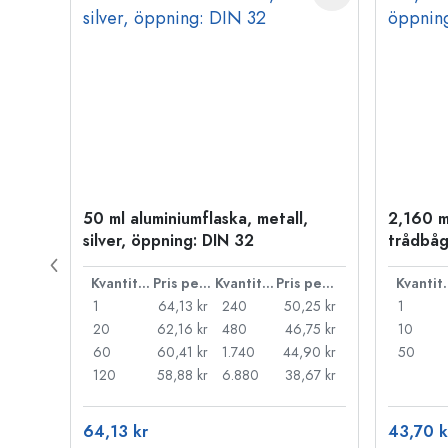
50 ml aluminiumflaska, metall,
2,160 m
P 28
silver, öppning: DIN 32
trådbåg
Pris per styck
Kvantitet
Pris per styck
Kvantitet
Pris per styck
Kva
,71 kr
1
64,13 kr
240
50,25 kr
1
,27 kr
20
62,16 kr
480
46,75 kr
10
,83 kr
60
60,41 kr
1.740
44,90 kr
50
,52 kr
120
58,88 kr
6.880
38,67 kr
64,13 kr
43,70 k