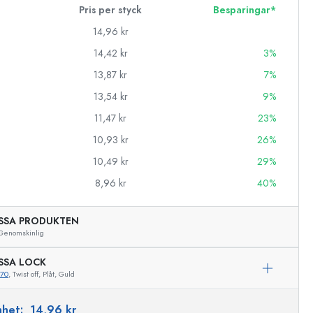
Pris per styck
Besparingar*
14,96 kr
14,42 kr
3%
13,87 kr
7%
13,54 kr
9%
11,47 kr
23%
10,93 kr
26%
10,49 kr
29%
8,96 kr
40%
SSA PRODUKTEN
Genomskinlig
SSA LOCK
670
, Twist off, Plåt, Guld
Exemplarisk representation
enhet:
14,96 kr