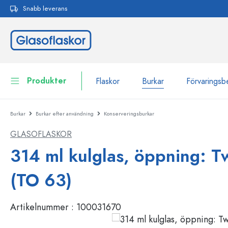
Snabb leverans
 sökning
Hoppa till huvudnavigering
Produkter
Flaskor
Burkar
Förvaringsb
Burkar
Burkar efter användning
Konserveringsburkar
Flaskor
Till kategori Flaskor
GLASOFLASKOR
Burkar
Flaskor efter märke
314 ml kulglas, öppning: Tw
WECK-flaskor
Förvaringsbehållare
(TO 63)
Porslin
Flaskor efter funktion
Artikelnummer :
100031670
Flaskor med pipett
Behållare för kosmetika
Flaskor med patentkork