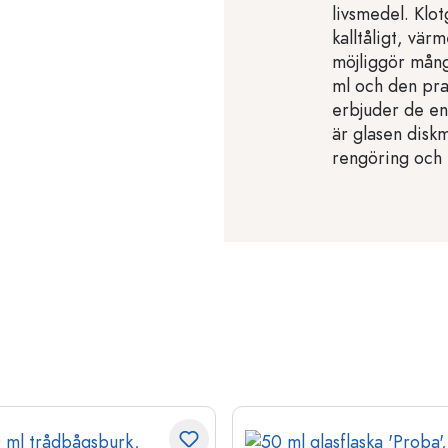
livsmedel. Klot
kalltåligt, vär
möjliggör mån
ml och den pra
erbjuder de en
är glasen diskm
rengöring och 