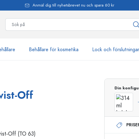
Anmäl dig till nyhetsbrevet nu och spara 60 kr
ehållare
Behållare för kosmetika
Lock och förslutninga
mer än 2 500 produkter
Din konfigu
ist-Off
Estal-flaskor
PRIS
Dispenserflaskor
Airless dispenser
Sprayflaskor
Roll on-flaskor