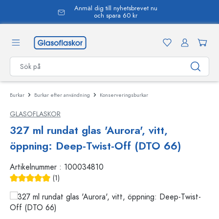
Anmäl dig till nyhetsbrevet nu
uvudinnehåll
och spara 60 kr
Burkar
Burkar efter användning
Konserveringsburkar
GLASOFLASKOR
327 ml rundat glas 'Aurora', vitt,
öppning: Deep-Twist-Off (DTO 66)
Artikelnummer :
100034810
(1)
Genomsnittligt betyg på 5 av 5 stjärnor