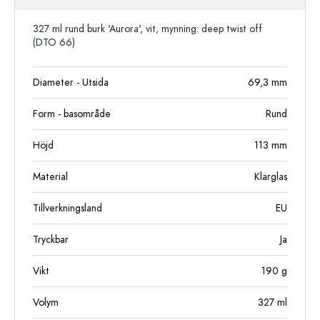
327 ml rund burk 'Aurora', vit, mynning: deep twist off
(DTO 66)
Diameter - Utsida
69,3
mm
Form - basområde
Rund
Höjd
113
mm
Material
Klarglas
Tillverkningsland
EU
Tryckbar
Ja
Vikt
190
g
Volym
327
ml