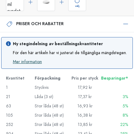
välj
PRISER OCH RABATTER
Ny stegindelning av beställningskvantiteter
För den här artikeln har vi justerat de tillgängliga mängdstegen.
Mer information
Kvantitet
Förpackning
Pris per styck
Besparingar*
1
Styckvis
17,92 kr
21
Låda (3 st)
17,37 kr
3%
63
Stor låda (48 st)
16,93 kr
5%
105
Stor låda (48 st)
16,38 kr
8%
252
Stor låda (48 st)
13,85 kr
22%
504
Stor låda (48 st)
13,41 kr
25%