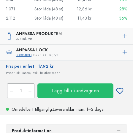
1.071
Stor låda (48 st)
12,86 kr
28%
2.112
Stor låda (48 st)
11,43 kr
36%
ANPASSA PRODUKTEN
327 ml,
Vit
ANPASSA LOCK
100034830
, Deep TO, Plåt, Vit
Pris per enhet:
17,92 kr
Priser inkl. moms, exkl. fraktkostnader
Lägg till i kundvagnen
Omedelbart tillgänglig.
Leveransklar
inom: 1–2 dagar
Produktinformation