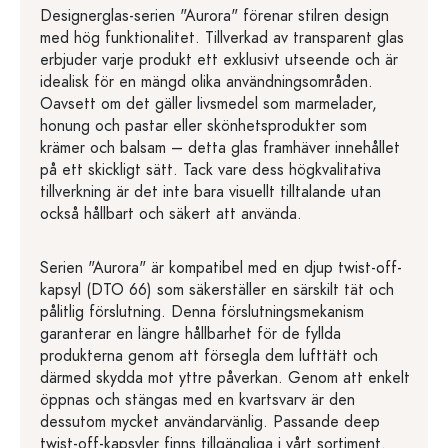
Designerglas-serien "Aurora" förenar stilren design
med hög funktionalitet. Tillverkad av transparent glas
erbjuder varje produkt ett exklusivt utseende och är
idealisk för en mängd olika användningsområden.
Oavsett om det gäller livsmedel som marmelader,
honung och pastar eller skönhetsprodukter som
krämer och balsam – detta glas framhäver innehållet
på ett skickligt sätt. Tack vare dess högkvalitativa
tillverkning är det inte bara visuellt tilltalande utan
också hållbart och säkert att använda.
Serien "Aurora" är kompatibel med en djup twist-off-
kapsyl (DTO 66) som säkerställer en särskilt tät och
pålitlig förslutning. Denna förslutningsmekanism
garanterar en längre hållbarhet för de fyllda
produkterna genom att försegla dem lufttätt och
därmed skydda mot yttre påverkan. Genom att enkelt
öppnas och stängas med en kvartsvarv är den
dessutom mycket användarvänlig. Passande deep
twist-off-kapsyler finns tillgängliga i vårt sortiment.