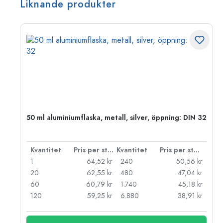
Liknande produkter
50 ml aluminiumflaska, metall, silver, öppning: DIN 32
 styck
Kvantitet
Pris per styck
Kvantitet
Pris per styck
kr
1
64,52 kr
240
50,56 kr
kr
20
62,55 kr
480
47,04 kr
kr
60
60,79 kr
1.740
45,18 kr
kr
120
59,25 kr
6.880
38,91 kr