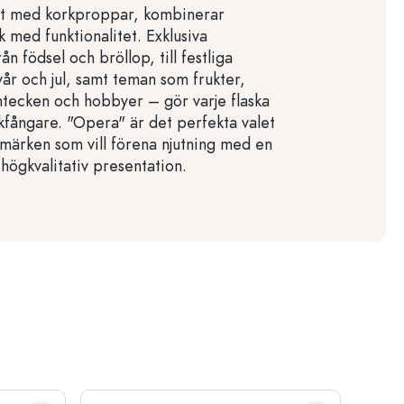
ert med korkproppar, kombinerar
 med funktionalitet. Exklusiva
ån födsel och bröllop, till festliga
nyår och jul, samt teman som frukter,
rntecken och hobbyer – gör varje flaska
ickfångare. "Opera" är det perfekta valet
umärken som vill förena njutning med en
 högkvalitativ presentation.