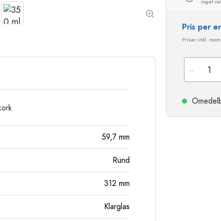
inget val
Stengodsflaskor
Aluminiumflaskor
Pris per 
Priser inkl. moms
Omedelbar
kork
59,7
mm
Rund
312
mm
Klarglas