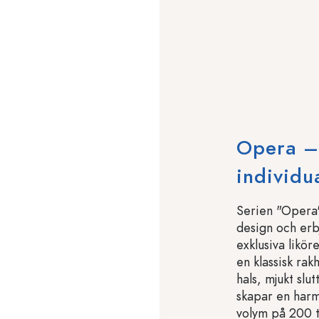
Opera –
individu
Serien "Opera"
design och erbj
exklusiva likör
en klassisk rak
hals, mjukt slu
skapar en har
volym på 200 t