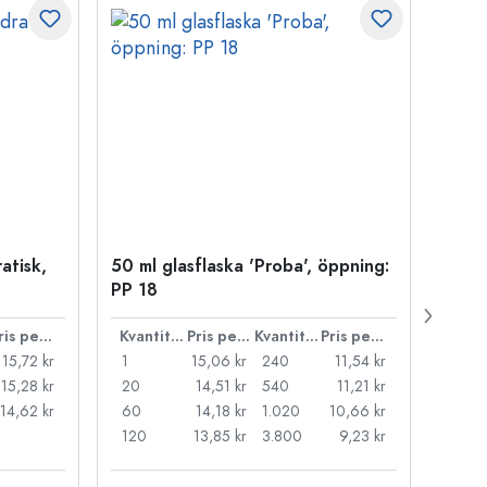
atisk,
50 ml glasflaska 'Proba', öppning:
Kapsy
PP 18
Pris per styck
Kvantitet
Pris per styck
Kvantitet
Pris per styck
15,72 kr
1
15,06 kr
240
11,54 kr
1
15,28 kr
20
14,51 kr
540
11,21 kr
20
14,62 kr
60
14,18 kr
1.020
10,66 kr
50
120
13,85 kr
3.800
9,23 kr
100