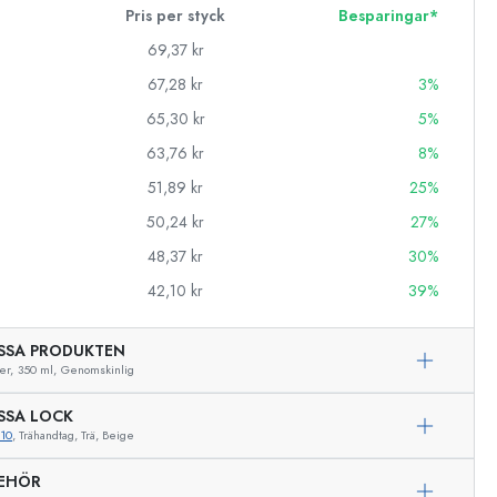
Pris per styck
Besparingar*
69,37 kr
67,28 kr
3%
65,30 kr
5%
63,76 kr
8%
51,89 kr
25%
50,24 kr
27%
48,37 kr
30%
42,10 kr
39%
SSA PRODUKTEN
er,
350 ml,
Genomskinlig
SSA LOCK
10
, Trähandtag, Trä, Beige
Exemplarisk representation
BEHÖR