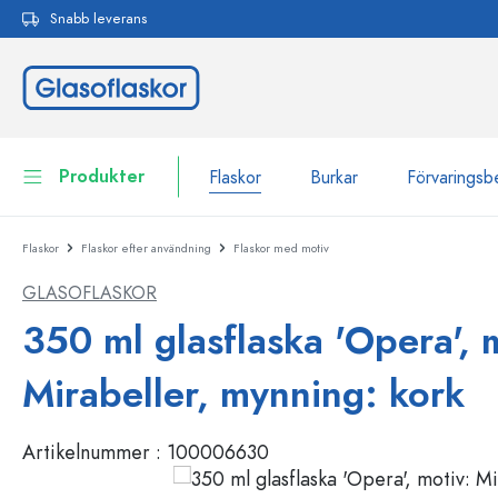
Snabb leverans
 sökning
Hoppa till huvudnavigering
Produkter
Flaskor
Burkar
Förvaringsb
Flaskor
Flaskor efter användning
Flaskor med motiv
Flaskor
Till kategori Flaskor
GLASOFLASKOR
Burkar
Flaskor efter märke
350 ml glasflaska 'Opera', 
WECK-flaskor
Förvaringsbehållare
Mirabeller, mynning: kork
Porslin
Flaskor efter funktion
Artikelnummer :
100006630
Flaskor med pipett
Behållare för kosmetika
Flaskor med patentkork