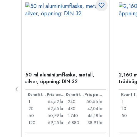
50 ml aluminiumflaska, metall,
2,160 m
silver, öppning: DIN 32
trådbåg
Pris per styck
Kvantitet
Pris per styck
Kvantitet
Pris per styck
Kva
66 kr
1
64,52 kr
240
50,56 kr
1
55 kr
20
62,55 kr
480
47,04 kr
10
44 kr
60
60,79 kr
1.740
45,18 kr
50
33 kr
120
59,25 kr
6.880
38,91 kr