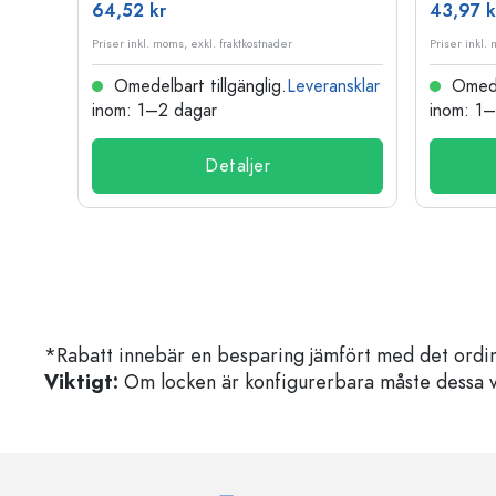
64,52 kr
43,97 k
Priser inkl. moms, exkl. fraktkostnader
Priser inkl.
nsklar
Omedelbart tillgänglig.
Leveransklar
Omedel
inom: 1–2 dagar
inom: 1
Detaljer
*Rabatt innebär en besparing jämfört med det ordin
Viktigt:
Om locken är konfigurerbara måste dessa välja