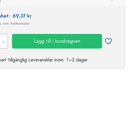
t
enhet:
69,37 kr
, exkl. fraktkostnader
Lägg till i kundvagnen
t tillgänglig.
Leveransklar
inom: 1–2 dagar