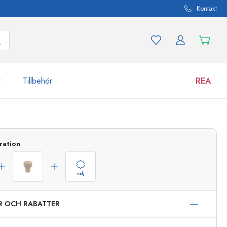
Kontakt
r
Tillbehör
REA
 och produktvarianter
Burkar
Upptäck nu
ration
Handla nu
välj
ER OCH RABATTER