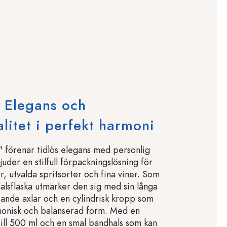
 Elegans och
alitet i perfekt harmoni
 förenar tidlös elegans med personlig
uder en stilfull förpackningslösning för
er, utvalda spritsorter och fina viner. Som
halsflaska utmärker den sig med sin långa
ttande axlar och en cylindrisk kropp som
monisk och balanserad form. Med en
ill 500 ml och en smal bandhals som kan