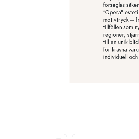
förseglas säk
"Opera" estetik
motivtryck – fr
tillfällen som 
regioner, stjä
till en unik bl
för kräsna var
individuell och