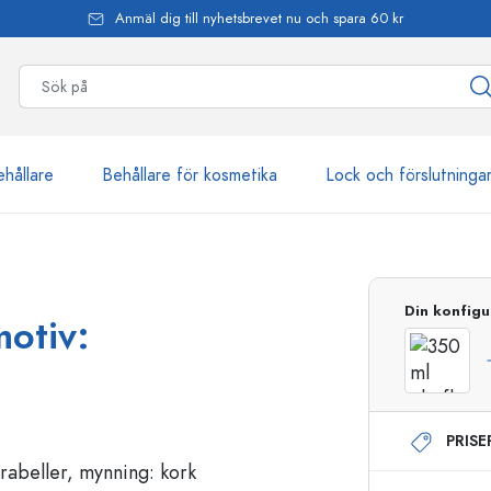
Anmäl dig till nyhetsbrevet nu och spara 60 kr
ehållare
Behållare för kosmetika
Lock och förslutninga
mer än 2 500 produkter
Din konfigu
motiv:
Estal-flaskor
PRIS
Dispenserflaskor
Airless dispenser
Sprayflaskor
Roll on-flaskor