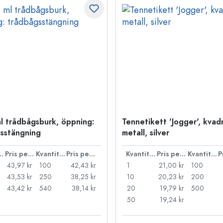
l trådbågsburk, öppning:
Tennetikett 'Jogger', kvadr
sstängning
metall, silver
ntitet
Pris per styck
Kvantitet
Pris per styck
Kvantitet
Pris per styck
Kvantitet
43,97 kr
100
42,43 kr
1
21,00 kr
100
43,53 kr
250
38,25 kr
10
20,23 kr
200
43,42 kr
540
38,14 kr
20
19,79 kr
500
50
19,24 kr