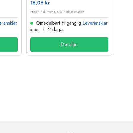
15,06 kr
121,3
Priser inkl. moms, exkl. fraktkostnader
Priser i
eransklar
Omedelbart tillgänglig.
Leveransklar
Ome
inom: 1–2 dagar
inom:
Detaljer