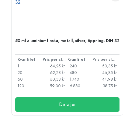
 PP
50 ml aluminiumflaska, metall, silver, öppning: DIN 32
 styck
Kvantitet
Pris per styck
Kvantitet
Pris per styck
kr
1
64,25 kr
240
50,35 kr
kr
20
62,28 kr
480
46,85 kr
kr
60
60,53 kr
1.740
44,98 kr
kr
120
59,00 kr
6.880
38,75 kr
Detaljer