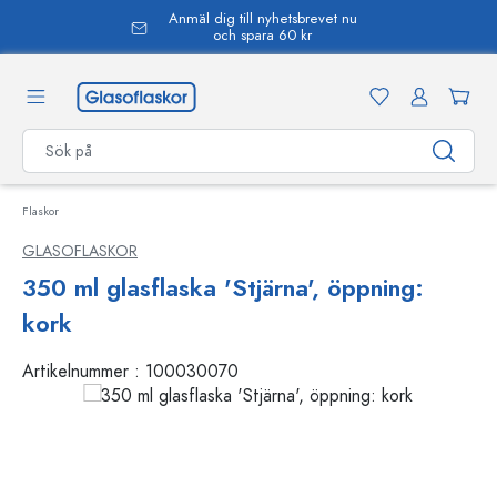
Anmäl dig till nyhetsbrevet nu
uvudinnehåll
och spara 60 kr
Flaskor
GLASOFLASKOR
350 ml glasflaska 'Stjärna', öppning:
kork
Artikelnummer :
100030070