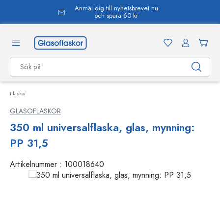
Anmäl dig till nyhetsbrevet nu
uvudinnehåll
och spara 60 kr
Flaskor
GLASOFLASKOR
350 ml universalflaska, glas, mynning:
PP 31,5
Artikelnummer :
100018640