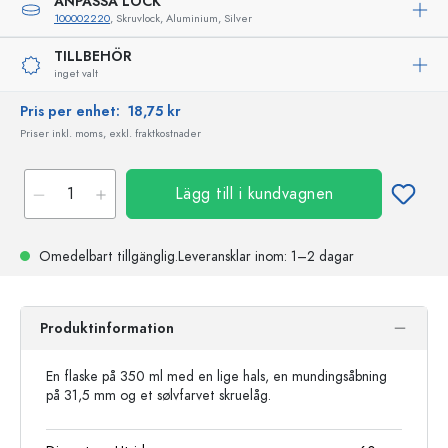
ANPASSA LOCK
100002220
, Skruvlock, Aluminium, Silver
TILLBEHÖR
inget valt
Pris per enhet:
18,75 kr
Priser inkl. moms, exkl. fraktkostnader
Lägg till i kundvagnen
Omedelbart tillgänglig.
Leveransklar
inom: 1–2 dagar
Produktinformation
En flaske på 350 ml med en lige hals, en mundingsåbning
på 31,5 mm og et sølvfarvet skruelåg.