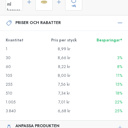
välj
PRISER OCH RABATTER
Kvantitet
Pris per styck
Besparingar*
1
8,99 kr
30
8,66 kr
3%
60
8,22 kr
8%
105
8,00 kr
11%
255
7,56 kr
15%
510
7,34 kr
18%
1.005
7,01 kr
22%
3.840
6,68 kr
25%
ANPASSA PRODUKTEN