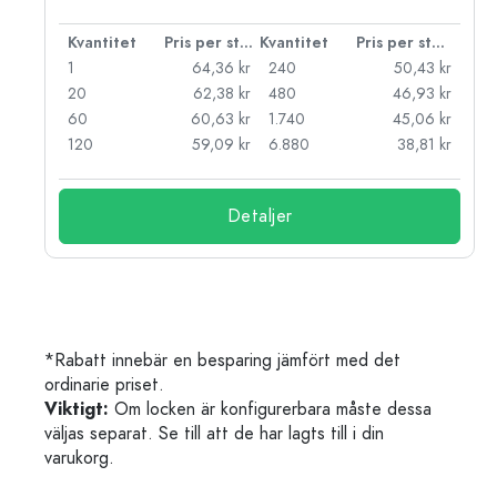
 styck
Kvantitet
Pris per styck
Kvantitet
Pris per styck
kr
1
64,36 kr
240
50,43 kr
kr
20
62,38 kr
480
46,93 kr
kr
60
60,63 kr
1.740
45,06 kr
kr
120
59,09 kr
6.880
38,81 kr
Detaljer
*Rabatt innebär en besparing jämfört med det
ordinarie priset.
Viktigt:
Om locken är konfigurerbara måste dessa
väljas separat. Se till att de har lagts till i din
varukorg.