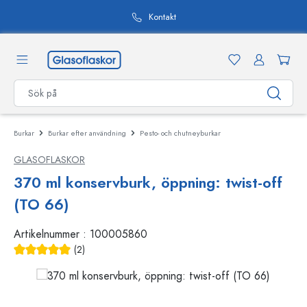
uvudinnehåll
Kontakt
Burkar
Burkar efter användning
Pesto- och chutneyburkar
GLASOFLASKOR
370 ml konservburk, öppning: twist-off
(TO 66)
Artikelnummer :
100005860
(2)
Genomsnittligt betyg på 5 av 5 stjärnor