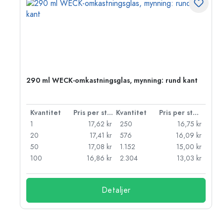
290 ml WECK-omkastningsglas, mynning: rund kant
 styck
Kvantitet
Pris per styck
Kvantitet
Pris per styck
kr
1
17,62 kr
250
16,75 kr
kr
20
17,41 kr
576
16,09 kr
kr
50
17,08 kr
1.152
15,00 kr
kr
100
16,86 kr
2.304
13,03 kr
Detaljer