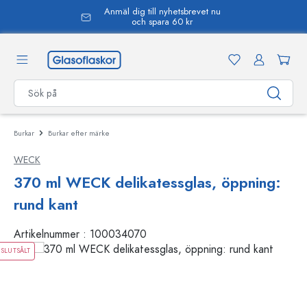
Anmäl dig till nyhetsbrevet nu
uvudinnehåll
och spara 60 kr
Burkar
Burkar efter märke
WECK
370 ml WECK delikatessglas, öppning:
rund kant
Artikelnummer :
100034070
SLUTSÅLT