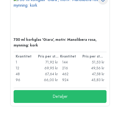
k
750 ml korkglas 'Giara', motiv: Manolibera rosa,
mynning: kork
 styck
Kvantitet
Pris per styck
Kvantitet
Pris per styck
kr
1
71,92 kr
144
51,53 kr
kr
12
69,95 kr
216
49,56 kr
kr
48
67,64 kr
462
47,58 kr
kr
96
66,00 kr
924
45,83 kr
Detaljer