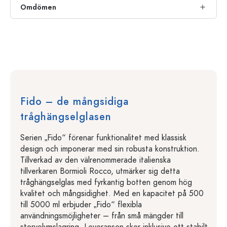
Omdömen
Fido – de mångsidiga
tråghängselglasen
Serien „Fido“ förenar funktionalitet med klassisk
design och imponerar med sin robusta konstruktion.
Tillverkad av den välrenommerade italienska
tillverkaren Bormioli Rocco, utmärker sig detta
tråghängselglas med fyrkantig botten genom hög
kvalitet och mångsidighet. Med en kapacitet på 500
till 5000 ml erbjuder „Fido“ flexibla
användningsmöjligheter – från små mängder till
storvolymslagring. Leveransen sker inklusive ett stabilt