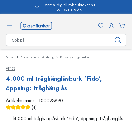
Anmäl dig till nyhetsbrevet nu
uvudinnehåll
och spara 60 kr
Burkar
Burkar efter användning
Konserveringsburkar
FIDO
4.000 ml tråghänglåsburk 'Fido',
öppning: tråghänglås
Artikelnummer :
100023890
(4)
Genomsnittligt betyg på 5 av 5 stjärnor