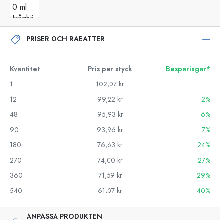
PRISER OCH RABATTER
Kvantitet
Pris per styck
Besparingar*
1
102,07 kr
12
99,22 kr
2%
48
95,93 kr
6%
90
93,96 kr
7%
180
76,63 kr
24%
270
74,00 kr
27%
360
71,59 kr
29%
540
61,07 kr
40%
ANPASSA PRODUKTEN