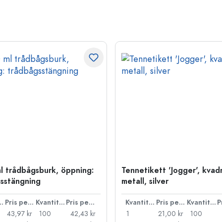
l trådbågsburk, öppning:
Tennetikett 'Jogger', kvadr
sstängning
metall, silver
ntitet
Pris per styck
Kvantitet
Pris per styck
Kvantitet
Pris per styck
Kvantitet
43,97 kr
100
42,43 kr
1
21,00 kr
100