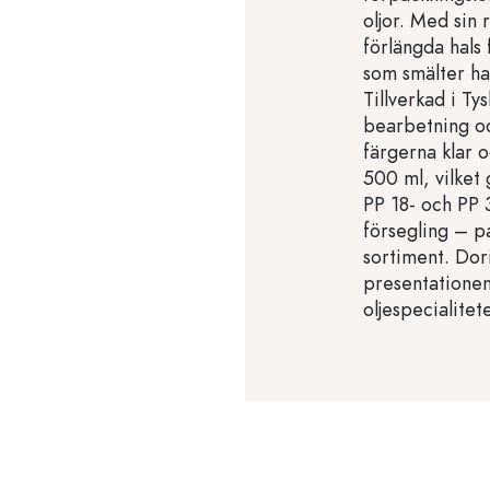
oljor. Med sin 
förlängda hals 
som smälter har
Tillverkad i T
bearbetning och
färgerna klar o
500 ml, vilket
PP 18- och PP 
försegling – pa
sortiment. Dori
presentationen
oljespecialitete