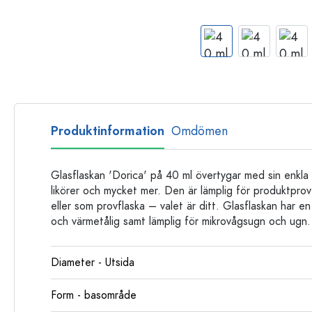
Glasflaskor
Plastflaskor
Produktinformation
Omdömen
Glasflaskan 'Dorica' på 40 ml övertygar med sin enkla d
likörer och mycket mer. Den är lämplig för produktpro
eller som provflaska – valet är ditt. Glasflaskan har en
och värmetålig samt lämplig för mikrovågsugn och ugn.
Diameter - Utsida
Form - basområde