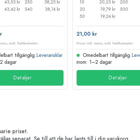
43,53 kr
250
38,25 kr
10
20,23 kr
200
43,42 kr
540
38,14 kr
20
19,79 kr
500
50
19,24 kr
r
21,00 kr
 moms, exkl. fraktkostnader
Priser inkl. moms, exkl. fraktkostnader
bart tillgänglig.
Leveransklar
Omedelbart tillgänglig.
Lev
–2 dagar
inom: 1–2 dagar
Detaljer
Detaljer
arie priset.
s separat. Se till att de har lagts till i din varukorg.