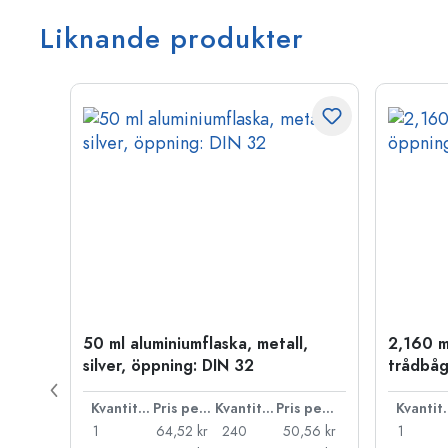
Liknande produkter
50 ml aluminiumflaska, metall,
2,160 m
silver, öppning: DIN 32
trådbåg
Pris per styck
Kvantitet
Pris per styck
Kvantitet
Pris per styck
Kva
66 kr
1
64,52 kr
240
50,56 kr
1