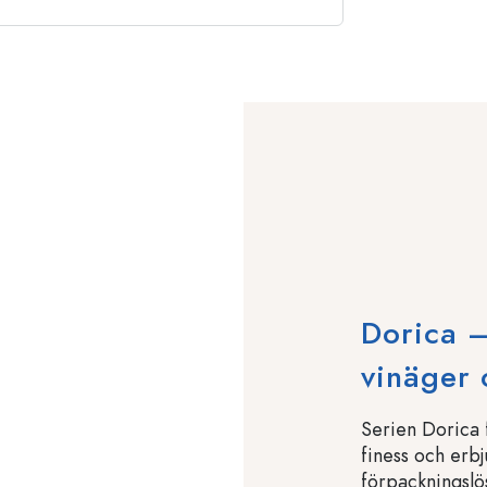
Dorica –
vinäger 
Serien Dorica f
finess och erb
förpackningslö