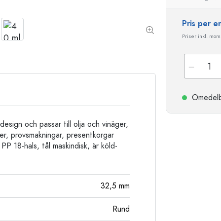
Stengodsflaskor
Aluminiumflaskor
Pris per 
Priser inkl. moms
Omedelbar
esign och passar till olja och vinäger,
ver, provsmakningar, presentkorgar
 PP 18-hals, tål maskindisk, är köld-
32,5
mm
Rund