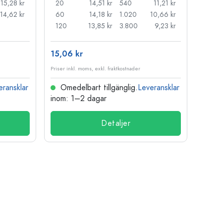
15,28 kr
20
14,51 kr
540
11,21 kr
20
14,62 kr
60
14,18 kr
1.020
10,66 kr
50
120
13,85 kr
3.800
9,23 kr
100
15,06 kr
121,3
Priser inkl. moms, exkl. fraktkostnader
Priser i
eransklar
Omedelbart tillgänglig.
Leveransklar
Ome
inom: 1–2 dagar
inom:
Detaljer