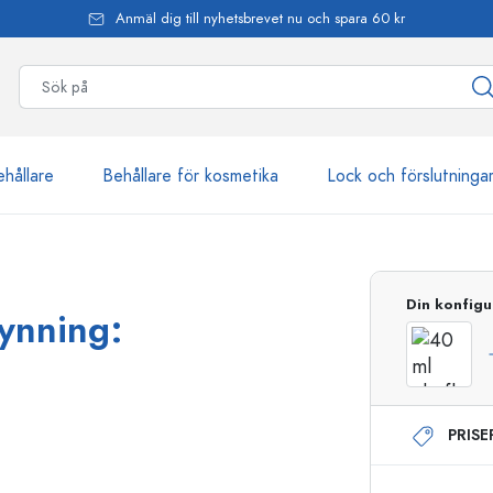
Anmäl dig till nyhetsbrevet nu och spara 60 kr
ehållare
Behållare för kosmetika
Lock och förslutninga
mer än 2 500 produkter
Din konfigu
mynning:
Estal-flaskor
PRIS
Dispenserflaskor
Airless dispenser
Sprayflaskor
Roll on-flaskor