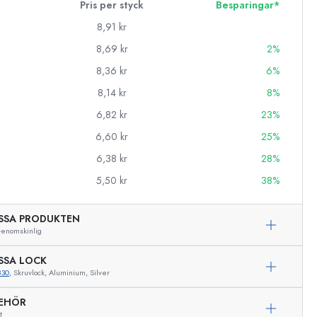
Pris per styck
Besparingar*
8,91 kr
8,69 kr
2%
8,36 kr
6%
8,14 kr
8%
6,82 kr
23%
6,60 kr
25%
6,38 kr
28%
5,50 kr
38%
SSA PRODUKTEN
enomskinlig
SSA LOCK
830
, Skruvlock, Aluminium, Silver
BEHÖR
Exemplarisk representation
t