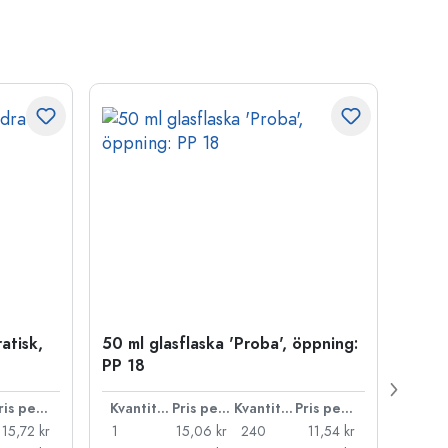
atisk,
50 ml glasflaska 'Proba', öppning:
Kapsy
PP 18
Pris per styck
Kvantitet
Pris per styck
Kvantitet
Pris per styck
15,72 kr
1
15,06 kr
240
11,54 kr
1