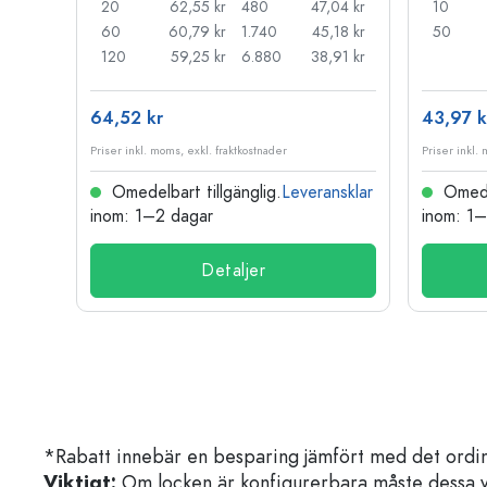
55 kr
20
62,55 kr
480
47,04 kr
10
44 kr
60
60,79 kr
1.740
45,18 kr
50
33 kr
120
59,25 kr
6.880
38,91 kr
64,52 kr
43,97 k
Priser inkl. moms, exkl. fraktkostnader
Priser inkl.
nsklar
Omedelbart tillgänglig.
Leveransklar
Omedel
inom: 1–2 dagar
inom: 1
Detaljer
*Rabatt innebär en besparing jämfört med det ordin
Viktigt:
Om locken är konfigurerbara måste dessa välja