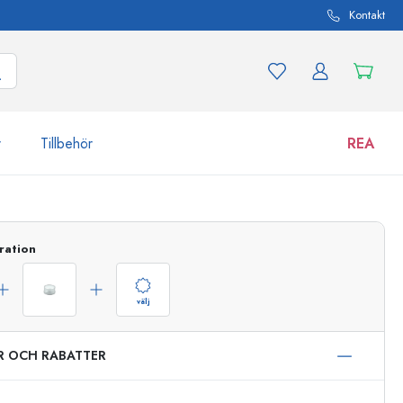
Kontakt
r
Tillbehör
REA
 och produktvarianter
Burkar
ration
Upptäck nu
Handla nu
välj
ER OCH RABATTER