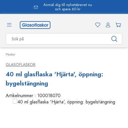
Anmäl dig till nyhetsbrevet nu
uvudinnehåll
och spara 60 kr
Flaskor
GLASOFLASKOR
40 ml glasflaska 'Hjärta', öppning:
bygelstängning
Artikelnummer :
100018070