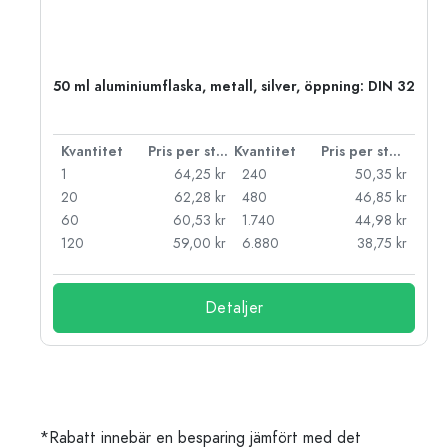
 PP
50 ml aluminiumflaska, metall, silver, öppning: DIN 32
 styck
Kvantitet
Pris per styck
Kvantitet
Pris per styck
kr
1
64,25 kr
240
50,35 kr
kr
20
62,28 kr
480
46,85 kr
kr
60
60,53 kr
1.740
44,98 kr
kr
120
59,00 kr
6.880
38,75 kr
Detaljer
*Rabatt innebär en besparing jämfört med det