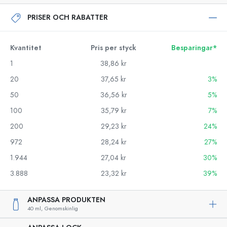
PRISER OCH RABATTER
Kvantitet
Pris per styck
Besparingar*
1
38,86 kr
20
37,65 kr
3%
50
36,56 kr
5%
100
35,79 kr
7%
200
29,23 kr
24%
972
28,24 kr
27%
1.944
27,04 kr
30%
3.888
23,32 kr
39%
ANPASSA PRODUKTEN
40 ml,
Genomskinlig