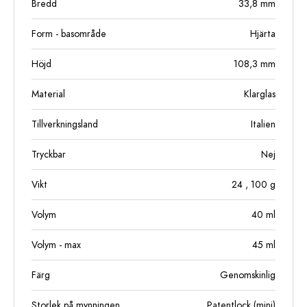
Bredd
33,8
mm
Form - basområde
Hjärta
Höjd
108,3
mm
Material
Klarglas
Tillverkningsland
Italien
Tryckbar
Nej
Vikt
24
, 100
g
Volym
40
ml
Volym - max
45
ml
Färg
Genomskinlig
Storlek på mynningen
Patentlock (mini)