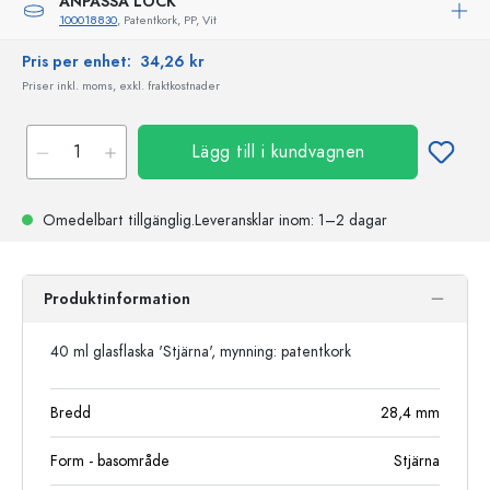
ANPASSA LOCK
100018830
, Patentkork, PP, Vit
Pris per enhet:
34,26 kr
Priser inkl. moms, exkl. fraktkostnader
Lägg till i kundvagnen
Omedelbart tillgänglig.
Leveransklar
inom: 1–2 dagar
Produktinformation
40 ml glasflaska 'Stjärna', mynning: patentkork
Bredd
28,4
mm
Form - basområde
Stjärna