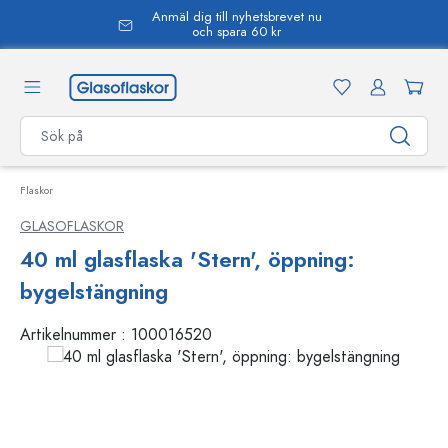
Anmäl dig till nyhetsbrevet nu
uvudinnehåll
och spara 60 kr
Flaskor
GLASOFLASKOR
40 ml glasflaska 'Stern', öppning:
bygelstängning
Artikelnummer :
100016520