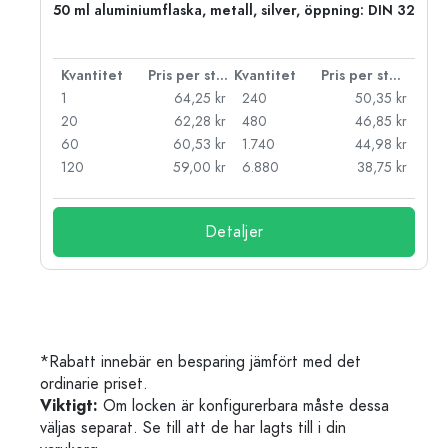
 PP
50 ml aluminiumflaska, metall, silver, öppning: DIN 32
 styck
Kvantitet
Pris per styck
Kvantitet
Pris per styck
kr
1
64,25 kr
240
50,35 kr
kr
20
62,28 kr
480
46,85 kr
kr
60
60,53 kr
1.740
44,98 kr
kr
120
59,00 kr
6.880
38,75 kr
Detaljer
*Rabatt innebär en besparing jämfört med det
ordinarie priset.
Viktigt:
Om locken är konfigurerbara måste dessa
väljas separat. Se till att de har lagts till i din