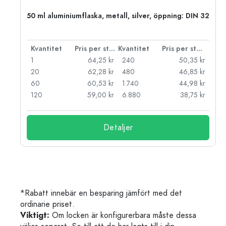
 PP
50 ml aluminiumflaska, metall, silver, öppning: DIN 32
 styck
Kvantitet
Pris per styck
Kvantitet
Pris per styck
kr
1
64,25 kr
240
50,35 kr
kr
20
62,28 kr
480
46,85 kr
kr
60
60,53 kr
1.740
44,98 kr
kr
120
59,00 kr
6.880
38,75 kr
Detaljer
*Rabatt innebär en besparing jämfört med det
ordinarie priset.
Viktigt:
Om locken är konfigurerbara måste dessa