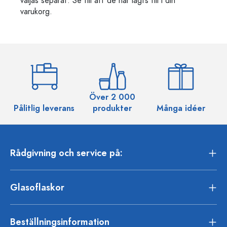
väljas separat. Se till att de har lagts till i din
varukorg.
Över 2 000
Pålitlig leverans
produkter
Många idéer
Rådgivning och service på:
Glasoflaskor
Beställningsinformation