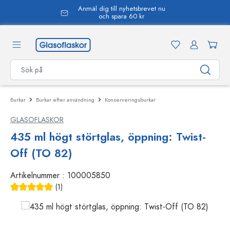
Anmäl dig till nyhetsbrevet nu
uvudinnehåll
och spara 60 kr
Burkar
Burkar efter användning
Konserveringsburkar
GLASOFLASKOR
435 ml högt störtglas, öppning: Twist-
Off (TO 82)
Artikelnummer :
100005850
(1)
Genomsnittligt betyg på 5 av 5 stjärnor