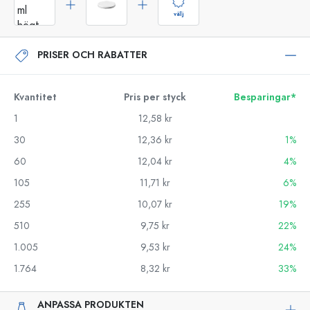
välj
PRISER OCH RABATTER
Kvantitet
Pris per styck
Besparingar*
1
12,58 kr
30
12,36 kr
1%
60
12,04 kr
4%
105
11,71 kr
6%
255
10,07 kr
19%
510
9,75 kr
22%
1.005
9,53 kr
24%
1.764
8,32 kr
33%
ANPASSA PRODUKTEN