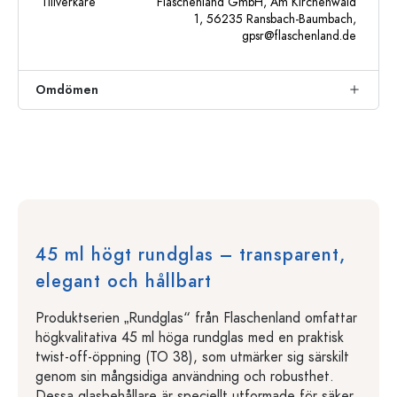
Tillverkare
Flaschenland GmbH, Am Kirchenwald
1, 56235 Ransbach-Baumbach,
gpsr@flaschenland.de
Omdömen
45 ml högt rundglas – transparent,
elegant och hållbart
Produktserien „Rundglas“ från Flaschenland omfattar
högkvalitativa 45 ml höga rundglas med en praktisk
twist-off-öppning (TO 38), som utmärker sig särskilt
genom sin mångsidiga användning och robusthet.
Dessa glasbehållare är speciellt utformade för säker