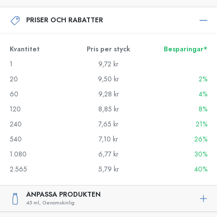
PRISER OCH RABATTER
Kvantitet
Pris per styck
Besparingar*
1
9,72 kr
20
9,50 kr
2%
60
9,28 kr
4%
120
8,85 kr
8%
240
7,65 kr
21%
540
7,10 kr
26%
1.080
6,77 kr
30%
2.565
5,79 kr
40%
ANPASSA PRODUKTEN
45 ml,
Genomskinlig