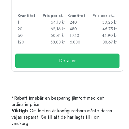
 styck
Kvantitet
Pris per styck
Kvantitet
Pris per styck
kr
1
64,13 kr
240
50,25 kr
kr
20
62,16 kr
480
46,75 kr
kr
60
60,41 kr
1.740
44,90 kr
kr
120
58,88 kr
6.880
38,67 kr
Detaljer
*Rabatt innebär en besparing jämfört med det
ordinarie priset.
Viktigt:
Om locken är konfigurerbara måste dessa
väljas separat. Se till att de har lagts till i din
varukorg.