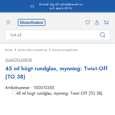
Anmäl dig till nyhetsbrevet nu
uvudinnehåll
och spara 60 kr
Burkar
Burkar efter användning
Konserveringsburkar
GLASOFLASKOR
45 ml högt rundglas, mynning: Twist-Off
(TO 38)
Artikelnummer :
100013350