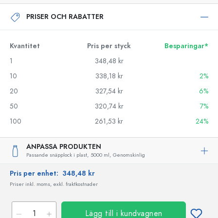
PRISER OCH RABATTER
Kvantitet
Pris per styck
Besparingar*
1
348,48 kr
10
338,18 kr
2%
20
327,54 kr
6%
50
320,74 kr
7%
100
261,53 kr
24%
ANPASSA PRODUKTEN
Passande snäpplock i plast,
5000 ml,
Genomskinlig
Pris per enhet:
348,48 kr
Priser inkl. moms, exkl. fraktkostnader
Lägg till i kundvagnen