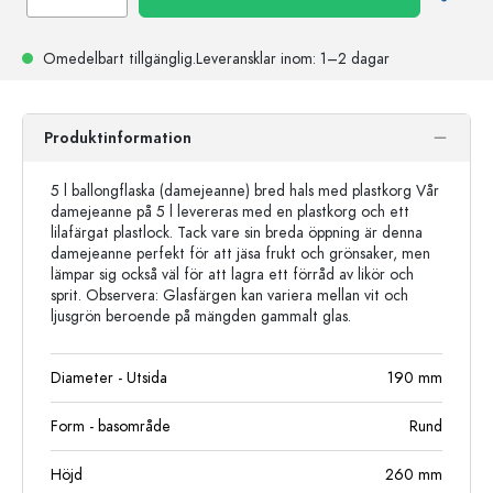
Omedelbart tillgänglig.
Leveransklar
inom: 1–2 dagar
Produktinformation
5 l ballongflaska (damejeanne) bred hals med plastkorg Vår
damejeanne på 5 l levereras med en plastkorg och ett
lilafärgat plastlock. Tack vare sin breda öppning är denna
damejeanne perfekt för att jäsa frukt och grönsaker, men
lämpar sig också väl för att lagra ett förråd av likör och
sprit. Observera: Glasfärgen kan variera mellan vit och
ljusgrön beroende på mängden gammalt glas.
Diameter - Utsida
190
mm
Form - basområde
Rund
Höjd
260
mm