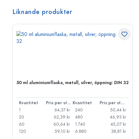
Liknande produkter
50 ml aluminiumflaska, metall, silver, öppning: DIN 32
 styck
Kvantitet
Pris per styck
Kvantitet
Pris per styck
kr
1
64,37 kr
240
50,44 kr
kr
20
62,39 kr
480
46,93 kr
kr
60
60,64 kr
1.740
45,07 kr
kr
120
59,10 kr
6.880
38,81 kr