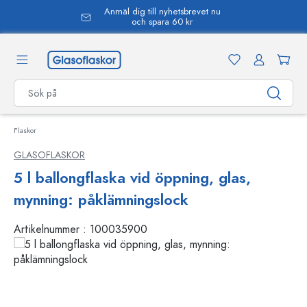
Anmäl dig till nyhetsbrevet nu
uvudinnehåll
och spara 60 kr
Flaskor
GLASOFLASKOR
5 l ballongflaska vid öppning, glas,
mynning: påklämningslock
Artikelnummer :
100035900