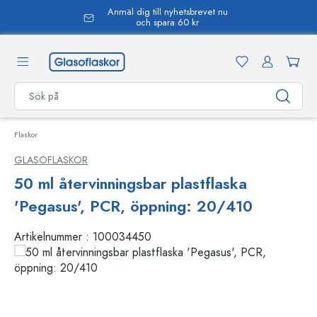
Anmäl dig till nyhetsbrevet nu
uvudinnehåll
och spara 60 kr
Flaskor
GLASOFLASKOR
50 ml återvinningsbar plastflaska
'Pegasus', PCR, öppning: 20/410
Artikelnummer :
100034450