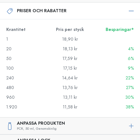
PRISER OCH RABATTER
Kvantitet
Pris per styck
Besparingar*
1
18,90 kr
20
18,13 kr
4%
50
17,59 kr
6%
100
17,15 kr
9%
240
14,64 kr
22%
480
13,76 kr
27%
960
13,11 kr
30%
1.920
11,58 kr
38%
ANPASSA PRODUKTEN
PCR,
50 ml,
Genomskinlig