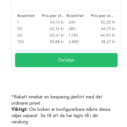
 styck
Kvantitet
Pris per styck
Kvantitet
Pris per styck
kr
1
64,13 kr
240
50,25 kr
kr
20
62,16 kr
480
46,75 kr
kr
60
60,41 kr
1.740
44,90 kr
kr
120
58,88 kr
6.880
38,67 kr
Detaljer
*Rabatt innebär en besparing jämfört med det
ordinarie priset.
Viktigt:
Om locken är konfigurerbara måste dessa
väljas separat. Se till att de har lagts till i din
varukorg.