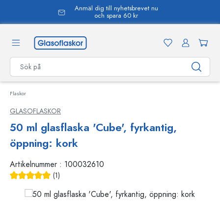
Anmäl dig till nyhetsbrevet nu
uvudinnehåll
och spara 60 kr
Flaskor
GLASOFLASKOR
50 ml glasflaska 'Cube', fyrkantig,
öppning: kork
Artikelnummer :
100032610
(1)
Genomsnittligt betyg på 5 av 5 stjärnor