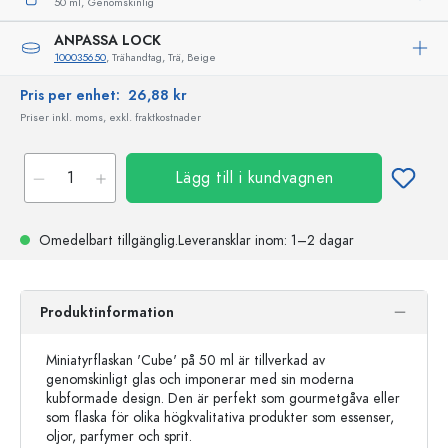
50 ml,
Genomskinlig
ANPASSA LOCK
100035650
, Trähandtag, Trä, Beige
Pris per enhet:
26,88 kr
Priser inkl. moms, exkl. fraktkostnader
Lägg till i kundvagnen
Omedelbart tillgänglig.
Leveransklar
inom: 1–2 dagar
Produktinformation
Miniatyrflaskan 'Cube' på 50 ml är tillverkad av
genomskinligt glas och imponerar med sin moderna
kubformade design. Den är perfekt som gourmetgåva eller
som flaska för olika högkvalitativa produkter som essenser,
oljor, parfymer och sprit.