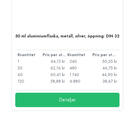
 PP
50 ml aluminiumflaska, metall, silver, öppning: DIN 32
 styck
Kvantitet
Pris per styck
Kvantitet
Pris per styck
kr
1
64,13 kr
240
50,25 kr
kr
20
62,16 kr
480
46,75 kr
kr
60
60,41 kr
1.740
44,90 kr
kr
120
58,88 kr
6.880
38,67 kr
Detaljer