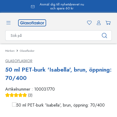
Anmäl dig till nyhetsbrevet nu
uvudinnehåll
och spara 60 kr
Märken
Glasoflaskor
GLASOFLASKOR
50 ml PET-burk 'Isabella', brun, öppning:
70/400
Artikelnummer :
100031770
(2)
Genomsnittligt betyg på 5 av 5 stjärnor