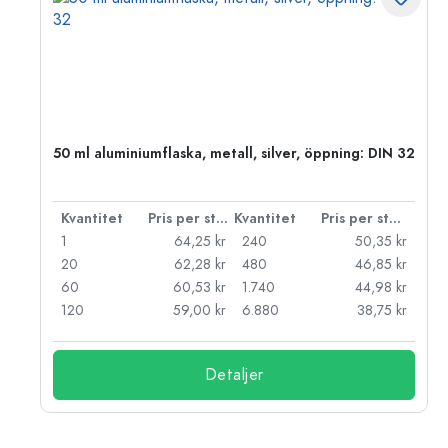
 PP
50 ml aluminiumflaska, metall, silver, öppning: DIN 32
 styck
Kvantitet
Pris per styck
Kvantitet
Pris per styck
kr
1
64,25 kr
240
50,35 kr
kr
20
62,28 kr
480
46,85 kr
kr
60
60,53 kr
1.740
44,98 kr
kr
120
59,00 kr
6.880
38,75 kr
Detaljer