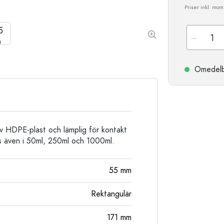
Stengodsflaskor
Priser inkl. moms
Aluminiumflaskor
Omedelbar
v HDPE-plast och lämplig för kontakt
s även i 50ml, 250ml och 1000ml.
55
mm
Rektangulär
171
mm