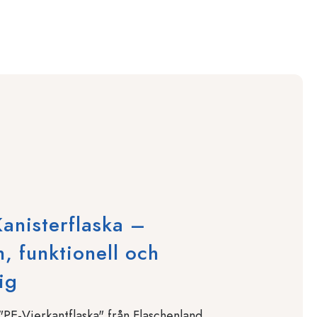
anisterflaska –
, funktionell och
ig
"PE-Vierkantflaska" från Flaschenland