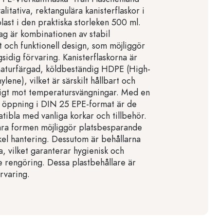
litativa, rektangulära kanisterflaskor i
ast i den praktiska storleken 500 ml.
g är kombinationen av stabil
t och funktionell design, som möjliggör
sidig förvaring. Kanisterflaskorna är
 naturfärgad, köldbeständig HDPE (High-
ylene), vilket är särskilt hållbart och
tigt mot temperatursvängningar. Med en
 öppning i DIN 25 EPE-format är de
tibla med vanliga korkar och tillbehör.
ära formen möjliggör platsbesparande
kel hantering. Dessutom är behållarna
, vilket garanterar hygienisk och
 rengöring. Dessa plastbehållare är
örvaring.