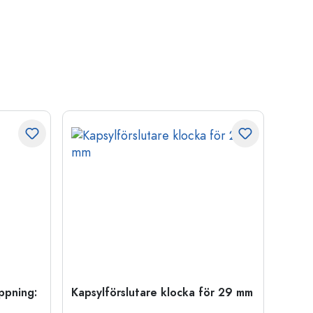
öppning:
Kapsylförslutare klocka för 29 mm
500 m
Carré