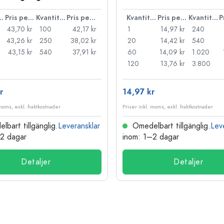
ntitet
Pris per styck
Kvantitet
Pris per styck
Kvantitet
Pris per styck
Kvantitet
43,70 kr
100
42,17 kr
1
14,97 kr
240
43,26 kr
250
38,02 kr
20
14,42 kr
540
43,15 kr
540
37,91 kr
60
14,09 kr
1.020
120
13,76 kr
3.800
r
14,97 kr
 moms, exkl. fraktkostnader
Priser inkl. moms, exkl. fraktkostnader
bart tillgänglig.
Leveransklar
Omedelbart tillgänglig.
Lev
–2 dagar
inom: 1–2 dagar
Detaljer
Detaljer