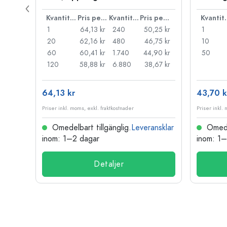
Pris per styck
Kvantitet
Pris per styck
Kvantitet
Pris per styck
Kva
,71 kr
1
64,13 kr
240
50,25 kr
1
,27 kr
20
62,16 kr
480
46,75 kr
10
,83 kr
60
60,41 kr
1.740
44,90 kr
50
,52 kr
120
58,88 kr
6.880
38,67 kr
64,13 kr
43,70 k
Priser inkl. moms, exkl. fraktkostnader
Priser inkl.
nsklar
Omedelbart tillgänglig.
Leveransklar
Omedel
inom: 1–2 dagar
inom: 1
Detaljer