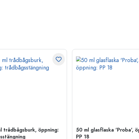
l trådbågsburk, öppning:
50 ml glasflaska 'Proba', 
sstängning
PP 18