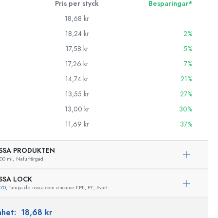
Pris per styck
Besparingar*
18,68 kr
18,24 kr
2%
17,58 kr
5%
17,26 kr
7%
14,74 kr
21%
13,55 kr
27%
13,00 kr
30%
11,69 kr
37%
SSA PRODUKTEN
00 ml,
Naturfärgad
SSA LOCK
670
, Tampa de rosca com encaixe EPE, PE, Svart
enhet:
18,68 kr
Exemplarisk representation