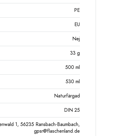
PE
EU
Nej
33
g
500
ml
530
ml
Naturfärgad
DIN 25
enwald 1, 56235 Ransbach-Baumbach,
gpsr@flaschenland.de