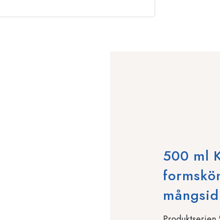
500 ml K
formskön
mångsid
Produktserien 