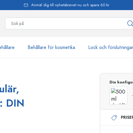
Anmäl dig till nyhetsbrevet nu och spara 60 kr
ehållare
Behållare för kosmetika
Lock och förslutninga
mer än 2 500 produkter
Din konfigu
ulär,
Estal-flaskor
: DIN
PRIS
Dispenserflaskor
Airless dispenser
Sprayflaskor
Roll on-flaskor