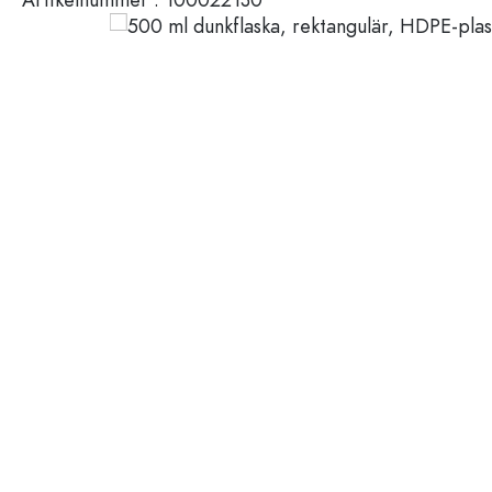
Plastbehållare
Flaskor efter användning
Lock och förslutningar
Vinäger- och oljeflaskor
Vinflaskor
Tillbehör
Ölflaskor
Dricksflaskor
Märken
Medicinflaskor
Mjölkflaskor
REA
Spritflaskor
Nyheter
Flaskor efter form
Guide
Apoteksflaskor
Flaskor med handtag
Recepten
Flaskor med lång hals
Polygonala flaskor
Flaskor efter material