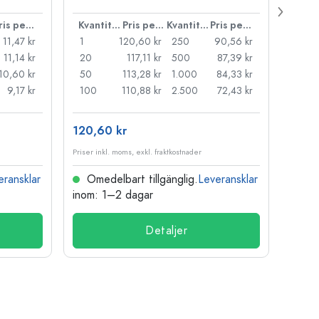
38 m
Pris per styck
Kvantitet
Pris per styck
Kvantitet
Pris per styck
11,47 kr
1
120,60 kr
250
90,56 kr
1
11,14 kr
20
117,11 kr
500
87,39 kr
24
10,60 kr
50
113,28 kr
1.000
84,33 kr
72
9,17 kr
100
110,88 kr
2.500
72,43 kr
120
120,60 kr
15,73
Priser inkl. moms, exkl. fraktkostnader
Priser i
eransklar
Omedelbart tillgänglig.
Leveransklar
Ome
inom: 1–2 dagar
inom:
Detaljer