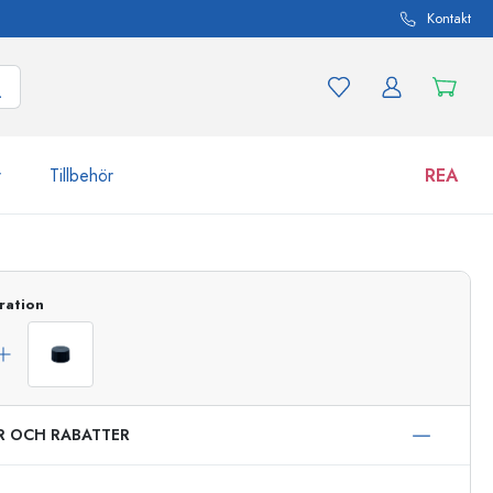
Kontakt
r
Tillbehör
REA
 och produktvarianter
Burkar
ration
Upptäck nu
Handla nu
ER OCH RABATTER