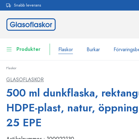
Snabb leverans
 sökning
Hoppa till huvudnavigering
Produkter
Flaskor
Burkar
Förvaringsb
Flaskor
Flaskor
Till kategori Flaskor
GLASOFLASKOR
Burkar
500 ml dunkflaska, rektang
Flaskor efter märke
WECK-flaskor
Förvaringsbehållare
HDPE-plast, natur, öppning
Porslin
Flaskor efter funktion
25 EPE
Flaskor med pipett
Behållare för kosmetika
Flaskor med patentkork
Artikelnummer :
100022130