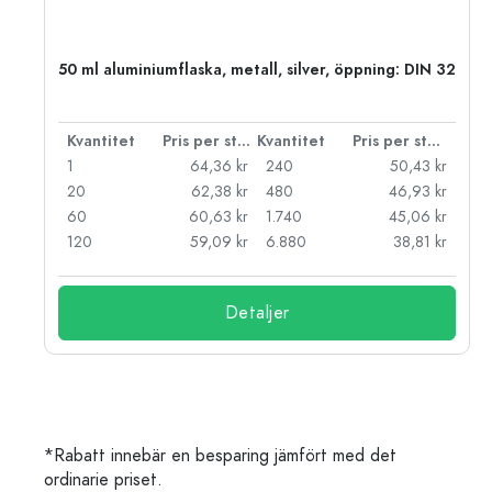
50 ml aluminiumflaska, metall, silver, öppning: DIN 32
 styck
Kvantitet
Pris per styck
Kvantitet
Pris per styck
kr
1
64,36 kr
240
50,43 kr
kr
20
62,38 kr
480
46,93 kr
kr
60
60,63 kr
1.740
45,06 kr
kr
120
59,09 kr
6.880
38,81 kr
Detaljer
*Rabatt innebär en besparing jämfört med det
ordinarie priset.