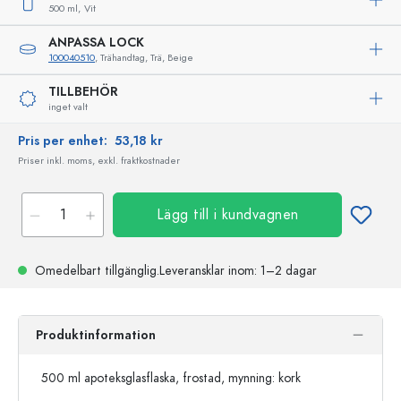
500 ml,
Vit
ANPASSA LOCK
100040510
, Trähandtag, Trä, Beige
TILLBEHÖR
inget valt
Pris per enhet:
53,18 kr
Priser inkl. moms, exkl. fraktkostnader
Lägg till i kundvagnen
Omedelbart tillgänglig.
Leveransklar
inom: 1–2 dagar
Produktinformation
500 ml apoteksglasflaska, frostad, mynning: kork