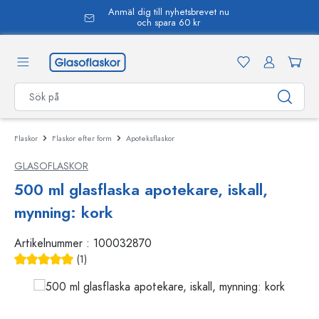
Anmäl dig till nyhetsbrevet nu
uvudinnehåll
och spara 60 kr
Flaskor
Flaskor efter form
Apoteksflaskor
GLASOFLASKOR
500 ml glasflaska apotekare, iskall,
mynning: kork
Artikelnummer :
100032870
(1)
Genomsnittligt betyg på 5 av 5 stjärnor