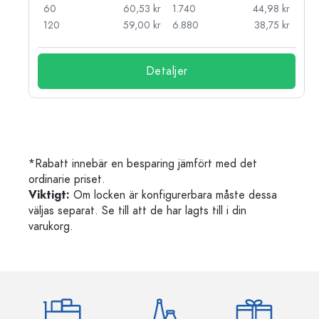
kr
60
60,53 kr
1.740
44,98 kr
kr
120
59,00 kr
6.880
38,75 kr
Detaljer
*Rabatt innebär en besparing jämfört med det
ordinarie priset.
Viktigt:
Om locken är konfigurerbara måste dessa
väljas separat. Se till att de har lagts till i din
varukorg.