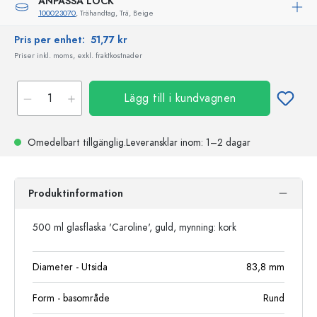
ANPASSA LOCK
100023070
, Trähandtag, Trä, Beige
Pris per enhet:
51,77 kr
Priser inkl. moms, exkl. fraktkostnader
Lägg till i kundvagnen
Omedelbart tillgänglig.
Leveransklar
inom: 1–2 dagar
Produktinformation
500 ml glasflaska 'Caroline', guld, mynning: kork
Diameter - Utsida
83,8
mm
Form - basområde
Rund