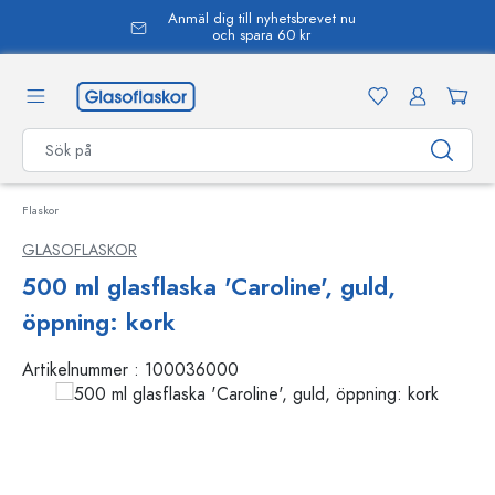
Anmäl dig till nyhetsbrevet nu
uvudinnehåll
och spara 60 kr
Flaskor
GLASOFLASKOR
500 ml glasflaska 'Caroline', guld,
öppning: kork
Artikelnummer :
100036000