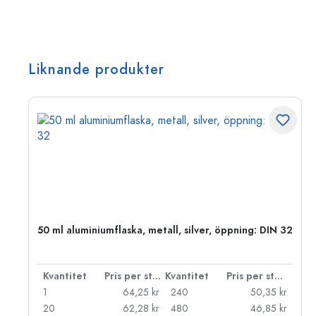
Liknande produkter
 PP
50 ml aluminiumflaska, metall, silver, öppning: DIN 32
 styck
Kvantitet
Pris per styck
Kvantitet
Pris per styck
kr
1
64,25 kr
240
50,35 kr
kr
20
62,28 kr
480
46,85 kr