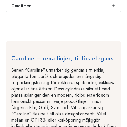
Omdömen
Caroline – rena linjer, tidlös elegans
Serien "Caroline" utmärker sig genom sitt enkla,
eleganta formspråk och erbjuder en mångsidig
förpackningslösning för exklusiva spritsorter, exklusiva
oljor eller fina ättikor. Dess cylindriska silhuett med
platta axlar ger den en modern, tidlös estetik som
harmoniskt passar in i varje produktlinje. Finns i
färgerna Klar, Guld, Svart och Vit, anpassar sig
"Caroline" flexibelt till olika designkoncept. Valet
mellan en GPI 33- eller korköppning möjliggör
individuella stängningsalternativ – passande lock finns