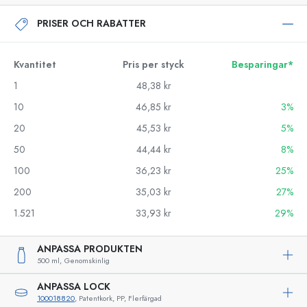
PRISER OCH RABATTER
Kvantitet
Pris per styck
Besparingar*
1
48,38 kr
10
46,85 kr
3%
20
45,53 kr
5%
50
44,44 kr
8%
100
36,23 kr
25%
200
35,03 kr
27%
1.521
33,93 kr
29%
ANPASSA PRODUKTEN
500 ml,
Genomskinlig
ANPASSA LOCK
100018820
, Patentkork, PP, Flerfärgad