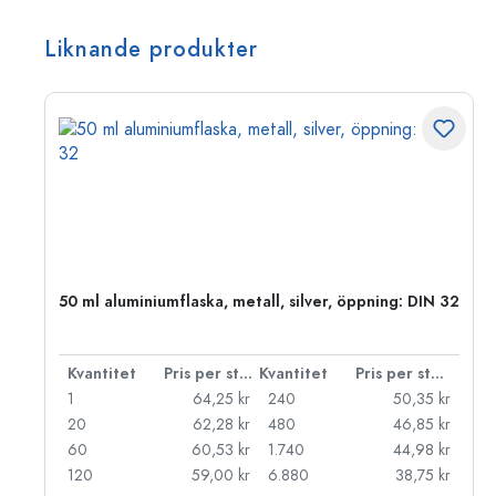
Liknande produkter
 PP
50 ml aluminiumflaska, metall, silver, öppning: DIN 32
 styck
Kvantitet
Pris per styck
Kvantitet
Pris per styck
kr
1
64,25 kr
240
50,35 kr
kr
20
62,28 kr
480
46,85 kr
kr
60
60,53 kr
1.740
44,98 kr
kr
120
59,00 kr
6.880
38,75 kr