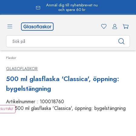
Anmäl dig till nyhetsbrevet nu
uvudinnehåll
och spara 60 kr
Flaskor
GLASOFLASKOR
500 ml glasflaska 'Classica', öppning:
bygelstängning
Artikelnummer :
100018760
SLUTSÅLT