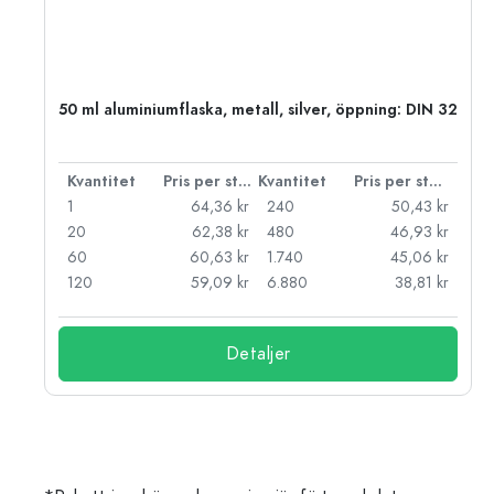
50 ml aluminiumflaska, metall, silver, öppning: DIN 32
 styck
Kvantitet
Pris per styck
Kvantitet
Pris per styck
kr
1
64,36 kr
240
50,43 kr
kr
20
62,38 kr
480
46,93 kr
kr
60
60,63 kr
1.740
45,06 kr
kr
120
59,09 kr
6.880
38,81 kr
Detaljer