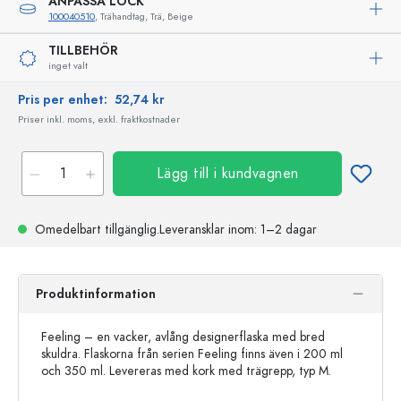
ANPASSA LOCK
100040510
, Trähandtag, Trä, Beige
TILLBEHÖR
inget valt
Pris per enhet:
52,74 kr
Priser inkl. moms, exkl. fraktkostnader
Lägg till i kundvagnen
Omedelbart tillgänglig.
Leveransklar
inom: 1–2 dagar
Produktinformation
Feeling – en vacker, avlång designerflaska med bred
skuldra. Flaskorna från serien Feeling finns även i 200 ml
och 350 ml. Levereras med kork med trägrepp, typ M.