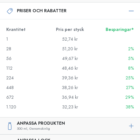
PRISER OCH RABATTER
Kvantitet
Pris per styck
Besparingar*
1
52,74 kr
28
51,20 kr
2%
56
49,67 kr
5%
112
48,46 kr
8%
224
39,36 kr
25%
448
38,26 kr
27%
672
36,94 kr
29%
1.120
32,23 kr
38%
ANPASSA PRODUKTEN
500 ml,
Genomskinlig