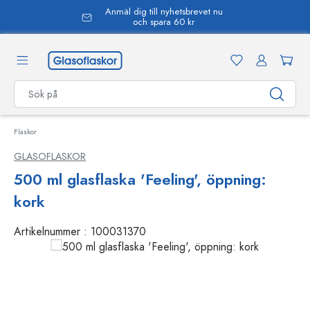
Anmäl dig till nyhetsbrevet nu
uvudinnehåll
och spara 60 kr
Flaskor
GLASOFLASKOR
500 ml glasflaska 'Feeling', öppning:
kork
Artikelnummer :
100031370