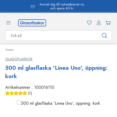
Anmäl dig till nyhetsbrevet nu
uvudinnehåll
och spara 60 kr
Flaskor
GLASOFLASKOR
500 ml glasflaska 'Linea Uno', öppning:
kork
Artikelnummer :
100016110
(1)
Genomsnittligt betyg på 5 av 5 stjärnor