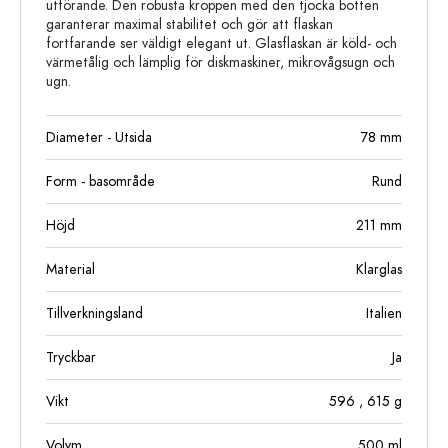
utförande. Den robusta kroppen med den tjocka botten
garanterar maximal stabilitet och gör att flaskan
fortfarande ser väldigt elegant ut. Glasflaskan är köld- och
värmetålig och lämplig för diskmaskiner, mikrovågsugn och
ugn.
Diameter - Utsida
78
mm
Form - basområde
Rund
Höjd
211
mm
Material
Klarglas
Tillverkningsland
Italien
Tryckbar
Ja
Vikt
596
, 615
g
Volym
500
ml