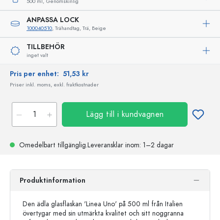
500 ml,
Genomskinlig
ANPASSA LOCK
100040510
, Trähandtag, Trä, Beige
TILLBEHÖR
inget valt
Pris per enhet:
51,53 kr
Priser inkl. moms, exkl. fraktkostnader
Lägg till i kundvagnen
Omedelbart tillgänglig.
Leveransklar
inom: 1–2 dagar
Produktinformation
Den ädla glasflaskan 'Linea Uno' på 500 ml från Italien
övertygar med sin utmärkta kvalitet och sitt noggranna