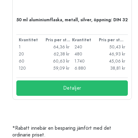
50 ml aluminiumflaska, metall, silver, öppning: DIN 32
 styck
Kvantitet
Pris per styck
Kvantitet
Pris per styck
kr
1
64,36 kr
240
50,43 kr
kr
20
62,38 kr
480
46,93 kr
kr
60
60,63 kr
1.740
45,06 kr
kr
120
59,09 kr
6.880
38,81 kr
Detaljer
*Rabatt innebär en besparing jämfört med det
ordinarie priset.