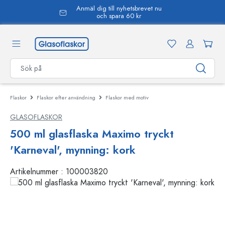
Anmäl dig till nyhetsbrevet nu
uvudinnehåll
och spara 60 kr
Flaskor
Flaskor efter användning
Flaskor med motiv
GLASOFLASKOR
500 ml glasflaska Maximo tryckt
'Karneval', mynning: kork
Artikelnummer :
100003820