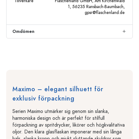
Tillverkare
Flaschenland GmbH, Am Kirchenwald
1, 56235 Ransbach-Baumbach,
gpsr@flaschenland.de
Omdömen
Maximo – elegant silhuett för
exklusiv förpackning
Serien Maximo utmärker sig genom sin slanka,
harmoniska design och är perfekt för stilfull
förpackning av spritdrycker, likörer och högkvalitativa
oljor. Den klara glasflaskan imponerar med sin långa
hals, slanka kropp och mjukt sluttande skuldror som