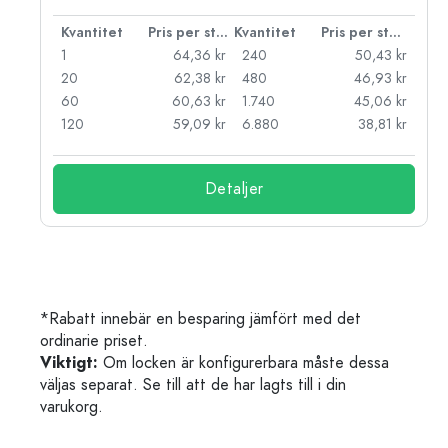
 styck
Kvantitet
Pris per styck
Kvantitet
Pris per styck
kr
1
64,36 kr
240
50,43 kr
kr
20
62,38 kr
480
46,93 kr
kr
60
60,63 kr
1.740
45,06 kr
kr
120
59,09 kr
6.880
38,81 kr
Detaljer
*Rabatt innebär en besparing jämfört med det
ordinarie priset.
Viktigt:
Om locken är konfigurerbara måste dessa
väljas separat. Se till att de har lagts till i din
varukorg.